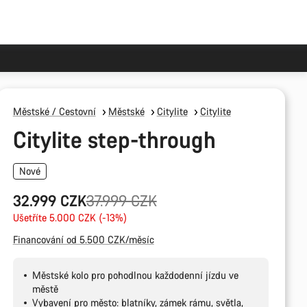
Městské / Cestovní
Městské
Citylite
Citylite
Citylite step-through
Nové
Původní
32.999 CZK
37.999 CZK
cena
Ušetříte 5.000 CZK (-13%)
Financování od 5.500 CZK/měsíc
Městské kolo pro pohodlnou každodenní jízdu ve
městě
Vybavení pro město: blatníky, zámek rámu, světla,