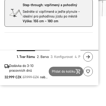
Step-through: vzpřímený a pohodlný
Sedněte si vzpřímeně a jeďte plynule –
ideální pro pohodlnou jízdu po městě
Výška: 155 cm – 180 cm
1. Tvar Rámu
2. Barva
3. Konfigurovat
4. Přizpůsobit
5. Při
Dodávka do 3-10
pracovních dnů
Přidat do košíku
Původní cena
32.999 CZK
37.999 CZK
nebo od 5.500 CZK/Mě.