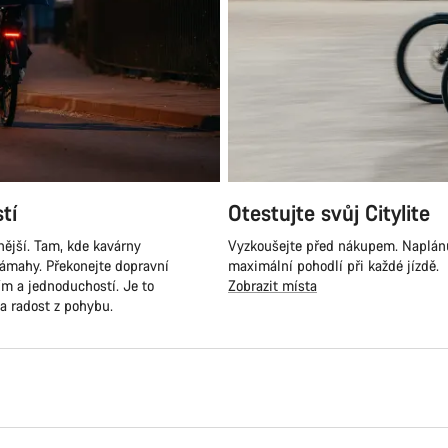
tí
Otestujte svůj Citylite
nější. Tam, kde kavárny
Vyzkoušejte před nákupem. Naplánuj
 námahy. Překonejte dopravní
maximální pohodlí při každé jízdě.
ím a jednoduchostí. Je to
Zobrazit místa
 a radost z pohybu.