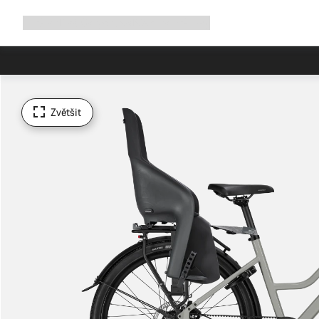
Rozbalit
Shop
Proč Canyon
Jezděte s námi
Služby
navigaci
Zvětšit