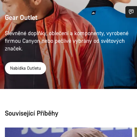
Gear Outlet
Potřebujete pomoc?
Slevněné doplňky, oblečení a komponenty, vyrobené
firmou Canyon nebo pečlivě vybrány od světových
Naši odborníci podpory zákazníků čekají, aby mohli
odpovědět na vaše dotazy.
značek.
Začít chat
Nabídka Outletu
Zavřít
Související Příběhy