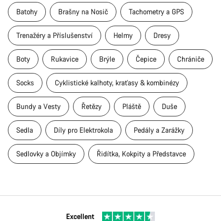
Batohy
Brašny na Nosič
Tachometry a GPS
Trenažéry a Příslušenství
Helmy
Dresy
Boty
Rukavice
Brýle
Čepice
Chrániče
Socks
Cyklistické kalhoty, kraťasy & kombinézy
Bundy a Vesty
Řetězy
Pláště
Duše
Sedla
Díly pro Elektrokola
Pedály a Zarážky
Sedlovky a Objímky
Řidítka, Kokpity a Představce
Excellent