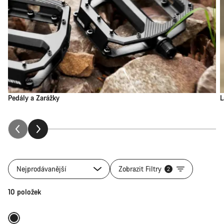
Pedály a Zarážky
L
Nejprodávanější
Zobrazit Filtry
2
Přidat do košíku
10 položek