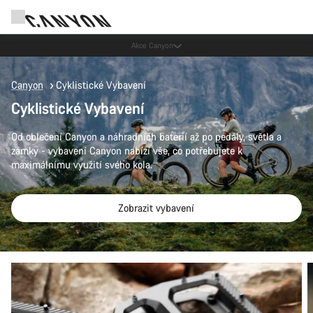
Ušetřete s newsletterem Canyon
Canyon
Cyklistické Vybavení
Cyklistické Vybavení
Od oblečení Canyon a náhradních baterií až po pedály, světla a
zámky - vybavení Canyon nabízí vše, co potřebujete k
maximálnímu využití svého kola.
Zobrazit vybavení