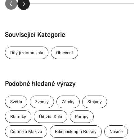
Související Kategorie
Díly jízdního kola
Oblečení
Podobné hledané výrazy
Světla
Zvonky
Zámky
Stojany
Blatníky
Údržba Kola
Pumpy
Čističe a Mazivo
Bikepacking a Brašny
Nosiče