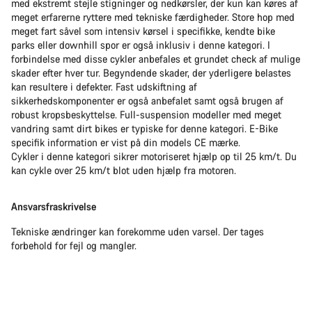
med ekstremt stejle stigninger og nedkørsler, der kun kan køres af
meget erfarerne ryttere med tekniske færdigheder. Store hop med
meget fart såvel som intensiv kørsel i specifikke, kendte bike
parks eller downhill spor er også inklusiv i denne kategori. I
forbindelse med disse cykler anbefales et grundet check af mulige
skader efter hver tur. Begyndende skader, der yderligere belastes
kan resultere i defekter. Fast udskiftning af
sikkerhedskomponenter er også anbefalet samt også brugen af
robust kropsbeskyttelse. Full-suspension modeller med meget
vandring samt dirt bikes er typiske for denne kategori. E-Bike
specifik information er vist på din models CE mærke.
Cykler i denne kategori sikrer motoriseret hjælp op til 25 km/t. Du
kan cykle over 25 km/t blot uden hjælp fra motoren.
Ansvarsfraskrivelse
Tekniske ændringer kan forekomme uden varsel. Der tages
forbehold for fejl og mangler.