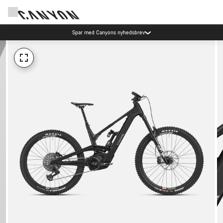
Spar med Canyons nyhedsbrev