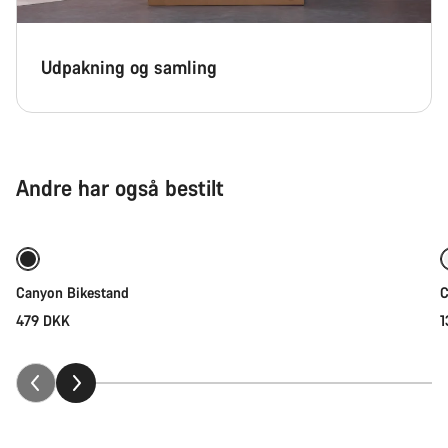
Udpakning og samling
Andre har også bestilt
Tilføj til kurv
Canyon Bikestand
C
479 DKK
1