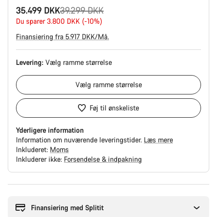
Original
35.499 DKK
39.299 DKK
pris
Du sparer 3.800 DKK (-10%)
Finansiering fra 5.917 DKK/Må.
Levering:
Vælg
ramme størrelse
Vælg
ramme størrelse
Føj til ønskeliste
Yderligere information
Information om nuværende leveringstider.
Læs mere
Inkluderet:
Moms
Inkluderer ikke:
Forsendelse & indpakning
Grunde
til
at
Finansiering med Splitit