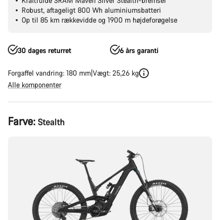
Kraftfulde SRAM Maven Silver Stealth-bremser
Robust, aftageligt 800 Wh aluminiumsbatteri
Op til 85 km rækkevidde og 1900 m højdeforøgelse
30 dages returret
6 års garanti
Forgaffel vandring: 180 mm
Vægt: 25,26 kg
Alle komponenter
Produktkonfiguration
Farve:
Stealth