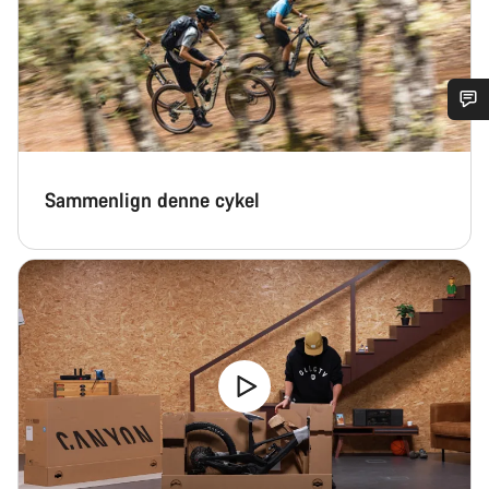
Har du brug for hjælp?
Sammenlign denne cykel
Vores kundeserviceeksperter står klar til at besvare dine
spørgsmål.
Begynd chat
Luk