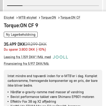
Elcykel
MTB elcykel
Torque:ON
Torque:ON CF
Torque:ON CF 9
Ny Lagerbeholdning
Original
35.499 DKK
39.299 DKK
pris
Du sparer 3.800 DKK (-10%)
Leasing fra 1.159 DKK*/Må. med
Finansiering fra 5.917 DKK/Må.
Intet mindre end topværdi inden for e-MTB’er i dag. Komplet
carbonramme, fremragende komponenter og en pris, der bare
ikke bliver bedre.
Hårdfør e-gravity-ramme med masser af vandring
Bevist performance takket være Shimano EP801-motoren
Effektiv Fox 38 og X2 affjedring