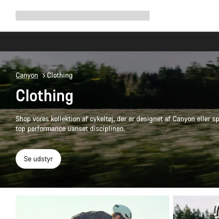
Udvid
Shop
Hvorfor Canyon
Cykel med os
Service
navigation
Canyon
Clothing
Clothing
Shop vores kollektion af cykeltøj, der er designet af Canyon eller s
top performance uanset disciplinen.
Se udstyr