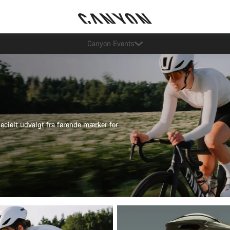
Spar med Canyons nyhedsbrev
pecielt udvalgt fra førende mærker for