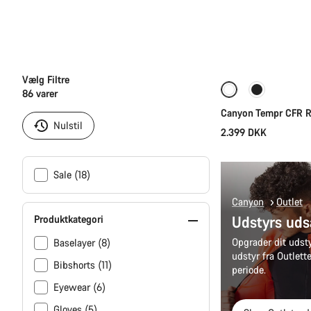
Vælg Filtre
86
varer
Canyon Tempr CFR R
Nulstil
2.399 DKK
Sale (18)
Canyon
Outlet
Udstyrs uds
Produktkategori
Opgrader dit udstyr Store besparelse
Baselayer (8)
udstyr fra Outlett
Bibshorts (11)
periode.
Eyewear (6)
Gloves (5)