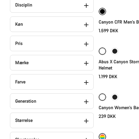
Disciplin
Ny Lagerbeholdn
Canyon CFR Men's B
Køn
1.599 DKK
Pris
Abus X Canyon Stor
Mærke
Helmet
1.199 DKK
Farve
Generation
Canyon Women's Bas
239 DKK
Størrelse
Ny