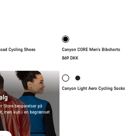
Vælg
Vælg
oad Cycling Shoes
Canyon CORE Men's Bibshorts
869 DKK
Vælg
Canyon Light Aero Cycling Socks
alg
r på
et, men kun i en begrænset