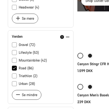
Shop Outlet-ud
Headwear (4)
Se mere
Verden
1
Gravel (72)
Lifestyle (53)
Mountainbike (42)
Canyon Stingr CFR 
Road (86)
1.599 DKK
Triathlon (2)
Urban (28)
Se mindre
Canyon Men's Basel
239 DKK