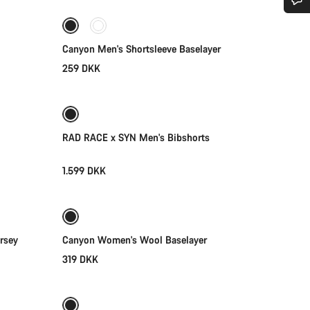
Har du brug for hjælp?
Canyon Men's Shortsleeve Baselayer
Vores kundeserviceeksperter står klar til at besvare dine spørgsmål.
259 DKK
Vælg
Begynd chat
RAD RACE x SYN Men's Bibshorts
Luk
1.599 DKK
Vælg
rsey
Canyon Women's Wool Baselayer
319 DKK
Vælg
Ny