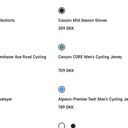
ing
Klar til alt slags vejr
Ny
ibshorts
Canyon Mid Season Gloves
359 DKK
Vælg
Vælg
mchaser Ace Road Cycling
Canyon CORE Men's Cycling Jersey
709 DKK
Vælg
Vælg
Ny
elayer
Alpecin-Premier Tech Men's Cycling Je
789 DKK
Vælg
Vælg
Ny Lagerbeholdning