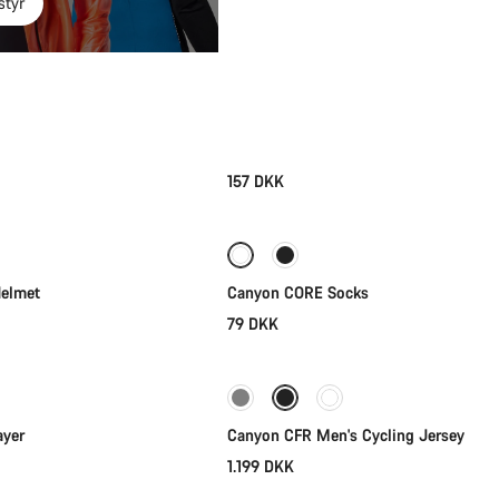
styr
157 DKK
Vælg
Vælg
Helmet
Canyon CORE Socks
79 DKK
Vælg
Vælg
Ny Lagerbeholdning
ayer
Canyon CFR Men's Cycling Jersey
1.199 DKK
Vælg
Vælg