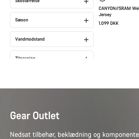
Skostørrelse
CANYON//SRAM WeF
Jersey
Sæson
1.099 DKK
Vandmodstand
Tilpasning
Kollektion
Teams
Gear Outlet
Gaveinspiration (36)
Nedsat tilbehør, beklædning og komponente
Klar til alt slags vejr (9)