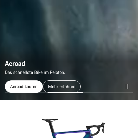
Aeroad
Aeroad
Das schnellste Bike im Peloton.
Das schnellste Bike im Peloton.
Aeroad kaufen
Aeroad kaufen
Mehr erfahren
Mehr erfahren