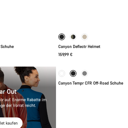
hnellauswahl
Schnellauswahl
Neu
l Schuhe
Canyon Deflectr Helmet
159,99 €
Schnellauswahl
Canyon Tempr CFR Off-Road Schuhe
ar Out
ör auf. Enorme Rabatte im
ge der Vorrat reicht.
let kaufen