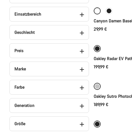
Einsatzbereich
Canyon Damen Basel
29,99 €
In 
Geschlecht
Preis
Oakley Radar EV Path
199,99 €
In 
Marke
Farbe
Oakley Sutro Photoch
189,99 €
Generation
Sc
Größe