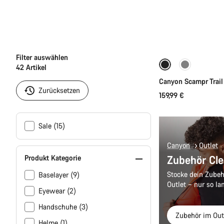
Sc
Filter auswählen
42
Artikel
Canyon Scampr Trai
Zurücksetzen
159,99 €
Sale (15)
Canyon
Outlet
Zubehör Cle
Produkt Kategorie
Stocke dein Zubeh
Baselayer (9)
Outlet – nur so lan
Eyewear (2)
Handschuhe (3)
Zubehör im Out
Helme (1)