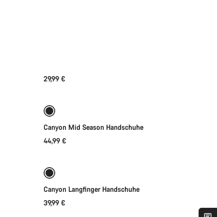
29,99 €
Schnellauswahl
Bereit für jedes Wetter
Neu
Canyon Mid Season Handschuhe
44,99 €
Schnellauswahl
Neue Verfügbarkeiten
Canyon Langfinger Handschuhe
39,99 €
Schnellauswahl