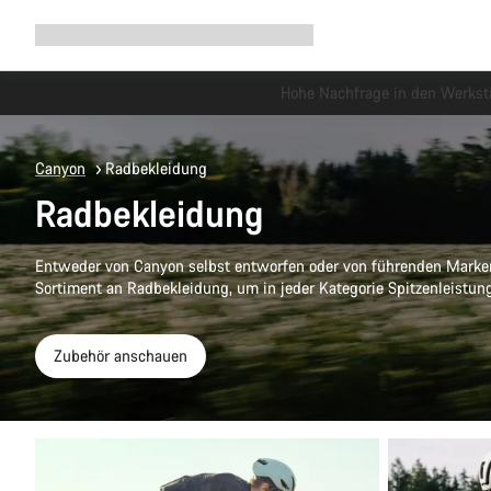
Navigation
Shop
Why Canyon
Ride with us
Service
ausklappen
Canyon
Radbekleidung
Radbekleidung
Entweder von Canyon selbst entworfen oder von führenden Marke
Sortiment an Radbekleidung, um in jeder Kategorie Spitzenleistung
Zubehör anschauen