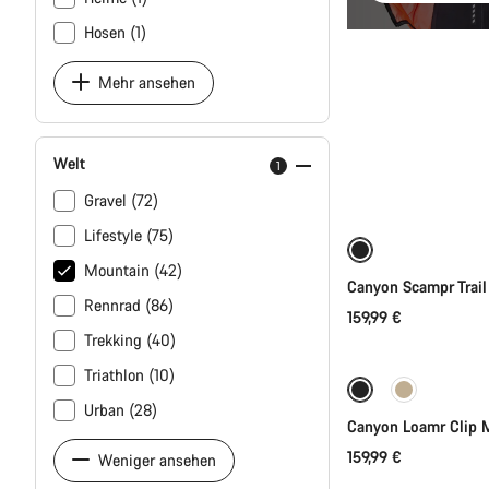
Hosen (1)
Mehr ansehen
Welt
1
Sc
Gravel (72)
Lifestyle (75)
Neu
Mountain (42)
Canyon Scampr Trai
Rennrad (86)
159,99 €
Sc
Trekking (40)
Triathlon (10)
Neu
Urban (28)
Canyon Loamr Clip
159,99 €
Weniger ansehen
Sc