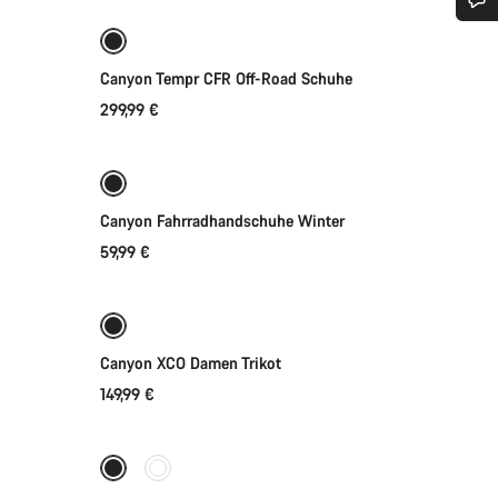
Benötigst du Hilfe?
Canyon Tempr CFR Off-Road Schuhe
Unsere Experten stehen dir jetzt im Chat zur Verfügung.
299,99 €
Schnellauswahl
Chat starten
Bereit für jedes Wetter
Canyon Fahrradhandschuhe Winter
Schließen
59,99 €
Schnellauswahl
Neue Verfügbarkeiten
Canyon XCO Damen Trikot
149,99 €
Schnellauswahl