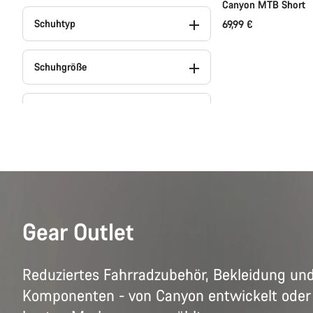
Canyon MTB Short
Schuhtyp
69,99 €
Schuhgröße
Saison
Wasserdicht
Passform
Gear Outlet
Kollektion
Reduziertes Fahrradzubehör, Bekleidung un
Teams
Komponenten - von Canyon entwickelt oder