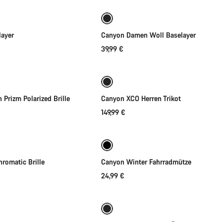
ayer
Canyon Damen Woll Baselayer
39,99 €
den Warenkorb
Schnellauswahl
Neu
 Prizm Polarized Brille
Canyon XCO Herren Trikot
149,99 €
den Warenkorb
Schnellauswahl
romatic Brille
Canyon Winter Fahrradmütze
24,99 €
hnellauswahl
Schnellauswahl