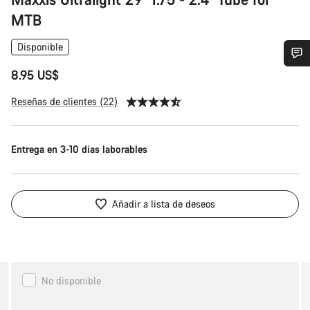
MTB
Disponible
8.95 US$
¿Necesitas ayuda?
Reseñas de clientes (22)
Nuestros expertos estarán encantados de responder a tus
preguntas.
Entrega en 3-10 días laborables
Abrir chat
Añadir a lista de deseos
Cerrar
Canyon
No disponible
LOAD
Trail