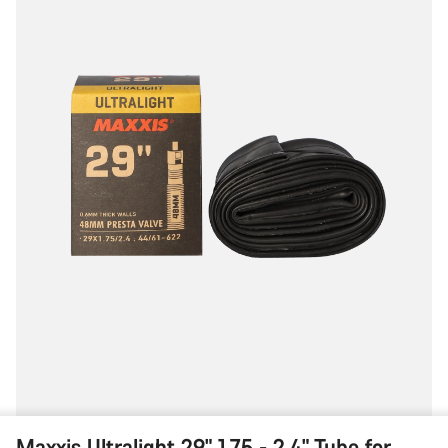
-
2.4"
Tube
for
MTB
Maxxis Ultralight 29" 1.75 - 2.4" Tube for