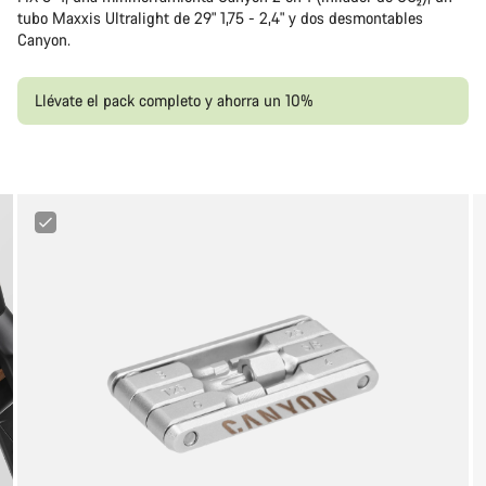
tubo Maxxis Ultralight de 29" 1,75 - 2,4" y dos desmontables
Canyon.
Llévate el pack completo y ahorra un 10%
Canyon
FIX
Minitool
6+1