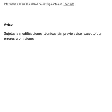
Información sobre los plazos de entrega actuales.
Leer más
Exención
Aviso
de
Sujetas a modificaciones técnicas sin previo aviso, excepto por
responsabilidades
errores u omisiones.