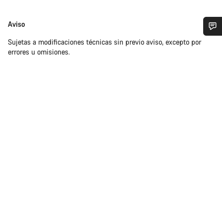
Exención
Aviso
de
Sujetas a modificaciones técnicas sin previo aviso, excepto por
¿Necesitas ayuda?
responsabilidades
errores u omisiones.
Nuestros expertos estarán encantados de responder a tus
preguntas.
Abrir chat
Cerrar