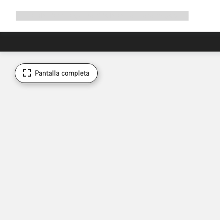
Ampliar
Tienda
¿Por qué Canyon?
Pedalea con nosotros
Servicio
navegación
Pantalla completa