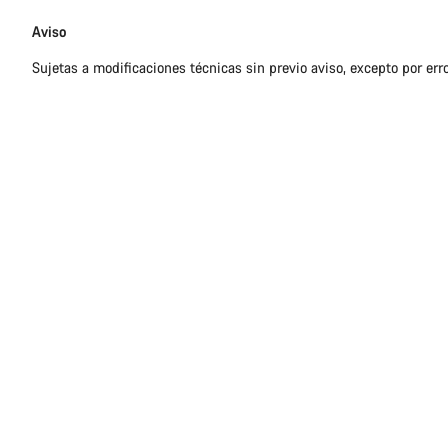
Exención
Aviso
de
Sujetas a modificaciones técnicas sin previo aviso, excepto por err
responsabilidades