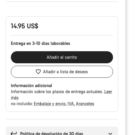
Configuración
del
producto
14.95 US$
Entrega en 3-10 días laborables
Añadir al carrito
Añadir a lista de deseos
Información adicional
Información sobre los plazos de entrega actuales.
Leer
más
no incluído:
Embalaje y envío
IVA
Aranceles
Motivos
de
compra
Política de devolución de 30 días