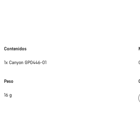
Contenidos
1x Canyon GP0446-01
Peso
16 g