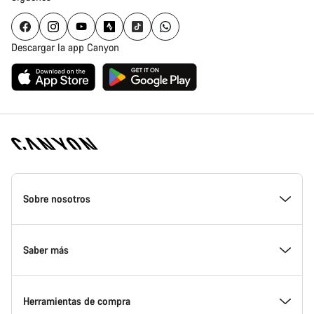
Descargar la app Canyon
Canyon
Homepage
Sobre nosotros
Footer
Conoce Canyon
Saber más
Innovación en Canyon
Eventos
Herramientas de compra