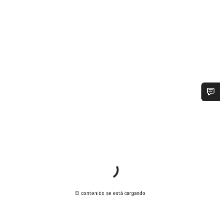
¿Necesitas ayuda?
Nuestros expertos estarán encantados de responder a tus
preguntas.
Abrir chat
El contenido se está cargando
Cerrar