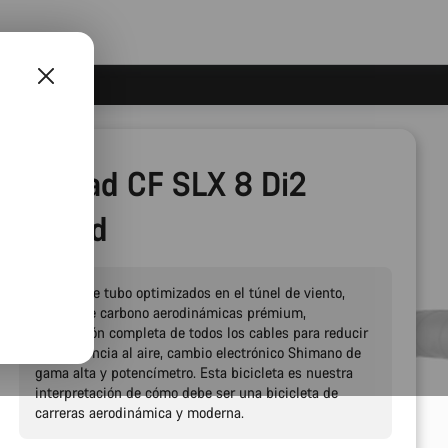
Aeroad CF SLX 8 Di2
Speed
Perfiles de tubo optimizados en el túnel de viento,
ruedas de carbono aerodinámicas prémium,
integración completa de todos los cables para reducir
la resistencia al aire, cambio electrónico Shimano de
gama alta y potencímetro. Esta bicicleta es nuestra
interpretación de cómo debe ser una bicicleta de
carreras aerodinámica y moderna.