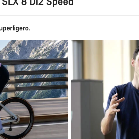
 SLX 8 Di2 Speed
perligero.