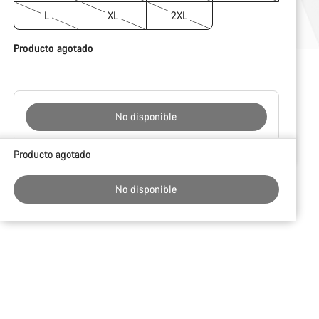
L
XL
2XL
Producto agotado
No disponible
Motivos
Producto agotado
de
compra
No disponible