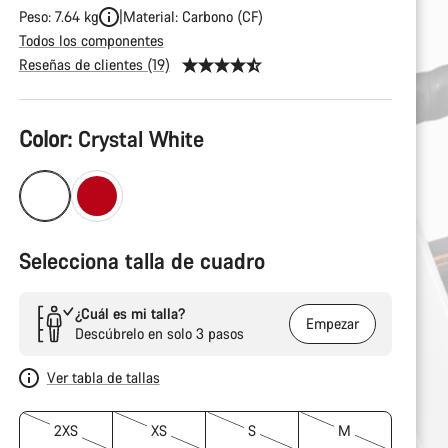
Peso: 7.64 kg
Material: Carbono (CF)
Todos los componentes
Reseñas de clientes (19)
Configuración
Color:
Crystal White
del
producto
Selecciona talla de cuadro
¿Cuál es mi talla?
Empezar
Descúbrelo en solo 3 pasos
Ver tabla de tallas
2XS
XS
S
M