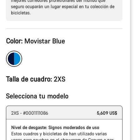
mejores corredores profesionales del mundo que
seguro ocuparán un lugar especial en tu colección de
bicicletas.
Configuración
Color:
Movistar Blue
del
producto
Talla de cuadro:
2XS
Selecciona tu modelo
2XS - #0001111086
5,609 US$
Nivel de desgaste: Signos moderados de uso
Estos cuadros y bicicletas de han utilizado varias
veces para pruebas en el showroom de Canyon o por