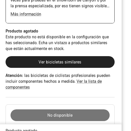
la prensa especializada, por eso tienen signos visibles
de uso en la cadena y el casete. Además, es posible
Más información
que el cuadro o los componentes tengan alguna
marca, daños en la pintura o desviaciones de color. En
cualquier caso, todas sus piezas funcionan
Producto agotado
perfectamente.
Este producto no está disponible en la configuración que
has seleccionado. Echa un vistazo a productos similares
que están actualmente en stock.
Ver bicicletas similares
Atención:
las bicicletas de ciclistas profesionales pueden
incluir componentes hechos a medida.
Ver la lista de
componentes
No disponible
Motivos
Producto agotado