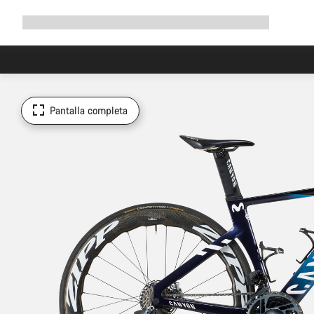
Ampliar
Tienda
¿Por qué Canyon?
Pedalea con nosotros
Servicio
navegación
Pantalla completa