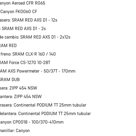
Canyon Aeroad CFR R065
: Canyon FK0060 CF
asero: SRAM RED AXS D1 - 12s
: SRAM RED AXS D1 - 2s
de cambio: SRAM RED AXS D1 - 2x12s
SRAM RED
 freno: SRAM CLX-R 160 / 140
SRAM Force CS-1270 10-28T
SRAM AXS Powermeter - 50/37T - 170mm
: SRAM DUB
sera: ZIPP 454 NSW
antera: ZIPP 454 NSW
trasera: Continental PODIUM TT 25mm tubular
delantera: Continental PODIUM TT 25mm tubular
 Canyon CP0018 - 100/370-410mm
manillar: Canyon