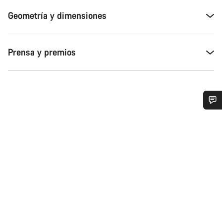
Geometría y dimensiones
Prensa y premios
¿Necesitas ayuda?
Nuestros expertos estarán encantados de responder a tus
preguntas.
Abrir chat
Cerrar