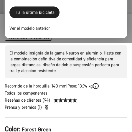
original
Ir a la última bicicleta
Neuron 7
Ver el modelo anterior
Nuevo color disponible
El modelo insignia de la gama Neuron en aluminio. Hazte con
la combinación definitiva de comodidad y eficiencia para
largas distancias, diseño de doble suspensión perfecta para
trail y aleación resistente.
Recorrido de la horquilla: 140 mm
Peso: 13.94 kg
Todos los componentes
Reseñas de clientes (94)
Prensa y premios (1)
Configuración
Color:
Forest Green