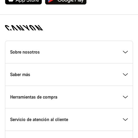
Canyon
Homepage
Sobre nosotros
Footer
Conoce Canyon
Saber más
Innovación en Canyon
Eventos
Herramientas de compra
Canyon Factory Racing
Encuentra un punto de servicio Canyon
Encuentra tu bicicleta
Servicio de atención al cliente