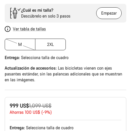
¿Cuál es mi talla?
Empezar
Descúbrelo en solo 3 pasos
Ver tabla de tallas
M
2XL
Entrega:
Selecciona
talla de cuadro
Actualización de accesorios:
Las bicicletas vienen con ejes
pasantes estándar, sin las palancas adicionales que se muestran
en las imágenes.
Precio
999 US$
1,099 US$
original
Ahorras 100 US$ (-9%)
Entrega:
Selecciona
talla de cuadro