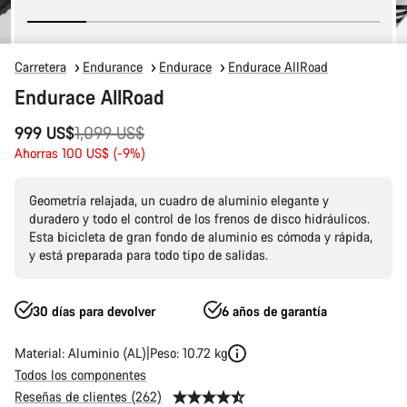
Carretera
Endurance
Endurace
Endurace AllRoad
Endurace AllRoad
Precio
999 US$
1,099 US$
original
Ahorras 100 US$ (-9%)
Geometría relajada, un cuadro de aluminio elegante y
duradero y todo el control de los frenos de disco hidráulicos.
Esta bicicleta de gran fondo de aluminio es cómoda y rápida,
y está preparada para todo tipo de salidas.
30 días para devolver
6 años de garantía
Material: Aluminio (AL)
Peso: 10.72 kg
Todos los componentes
Reseñas de clientes (262)