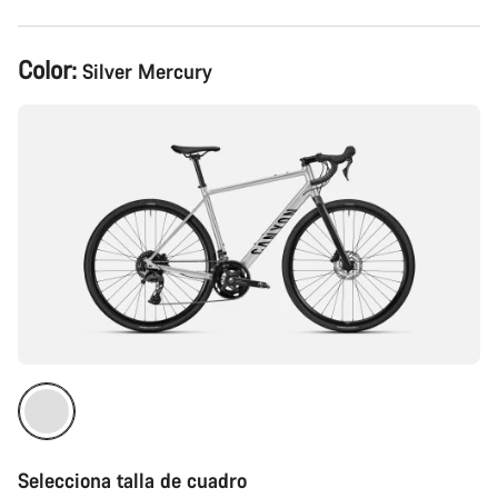
Configuración
Color:
Silver Mercury
del
producto
Selecciona talla de cuadro