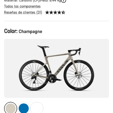
Material: Carbono (CF)
Peso: 8.44 kg
Todos los componentes
Reseñas de clientes (31)
Configuración
Color:
Champagne
del
producto