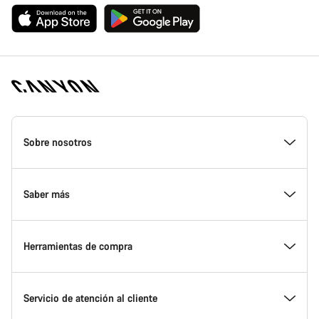
Canyon
Homepage
Sobre nosotros
Footer
Conoce Canyon
Saber más
Innovación en Canyon
Eventos
Herramientas de compra
Canyon Factory Racing
Encuentra un punto de servicio Canyon
Encuentra tu bicicleta
Servicio de atención al cliente