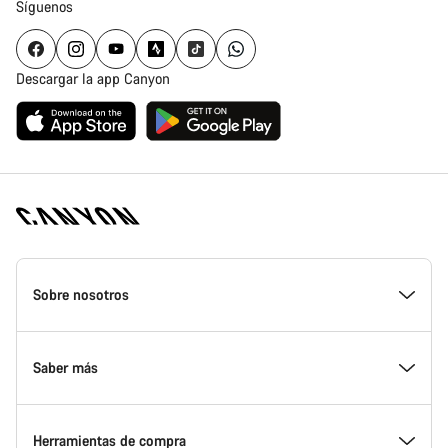
Síguenos
Descargar la app Canyon
Canyon
Homepage
Sobre nosotros
Footer
Conoce Canyon
Saber más
Innovación en Canyon
Eventos
Herramientas de compra