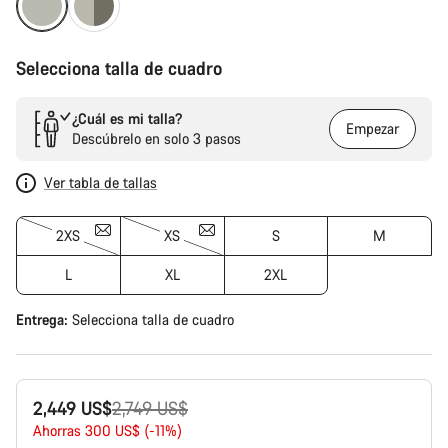
Selecciona talla de cuadro
¿Cuál es mi talla?
Empezar
Descúbrelo en solo 3 pasos
Ver tabla de tallas
2XS
XS
S
M
L
XL
2XL
Entrega:
Selecciona
talla de cuadro
Precio
2,449 US$
2,749 US$
original
Ahorras 300 US$ (-11%)