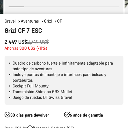
Gravel
Aventuras
Grizl
CF
Grizl CF 7 ESC
Precio
2,449 US$
2,749 US$
original
Ahorras 300 US$ (-11%)
Cuadro de carbono fuerte e infinitamente adaptable para
todo tipo de aventuras
Incluye puntos de montaje e interfaces para bolsas y
portabultos
Cockpit Full Mounty
Transmisión Shimano GRX Mullet
Juego de ruedas DT Swiss Gravel
30 días para devolver
6 años de garantía