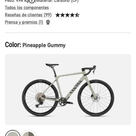
Peso: 9.94 kg
Material: Carbono (CF)
Todos los componentes
Reseñas de clientes (99)
Prensa y premios (1)
Configuración
Color:
Pineapple Gummy
del
producto