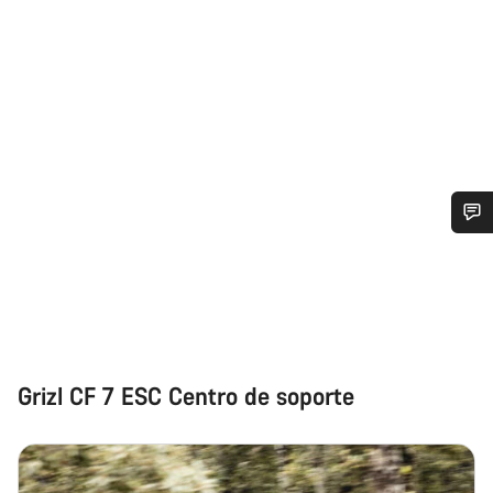
¿Necesitas ayuda?
Nuestros expertos estarán encantados de responder a tus
preguntas.
Grizl CF 7 ESC Centro de soporte
Abrir chat
Cerrar