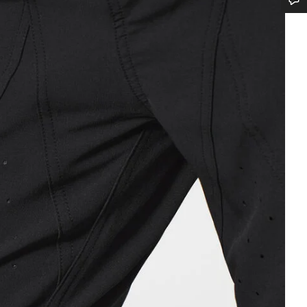
¿Necesitas ayuda?
Nuestros expertos estarán encantados de responder a tus preguntas.
Abrir chat
Cerrar