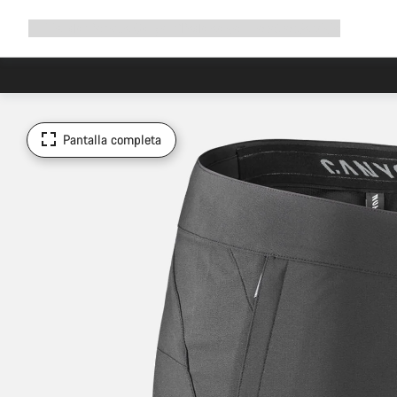
Ampliar
Tienda
¿Por qué Canyon?
Pedalea con nosotros
Servicio
navegación
Pantalla completa