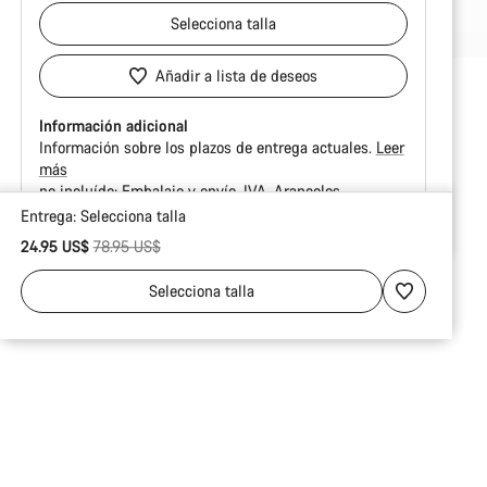
Selecciona
talla
Añadir a lista de deseos
Información adicional
Información sobre los plazos de entrega actuales.
Leer
más
no incluído:
Embalaje y envío
IVA
Aranceles
Entrega:
Selecciona
talla
Motivos
Precio original
24.95 US$
78.95 US$
de
compra
Selecciona
talla