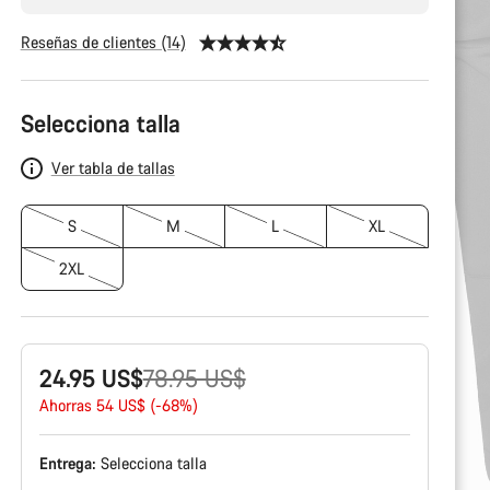
Reseñas de clientes (14)
Configuración
del
Selecciona talla
producto
Ver tabla de tallas
S
M
L
XL
2XL
Precio
24.95 US$
78.95 US$
original
Ahorras 54 US$ (-68%)
Entrega:
Selecciona
talla