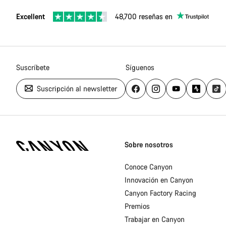
Excellent
48,700 reseñas en
Suscríbete
Síguenos
Suscripción al newsletter
Canyon
Homepage
Sobre nosotros
Footer
Conoce Canyon
Innovación en Canyon
Canyon Factory Racing
Premios
Trabajar en Canyon