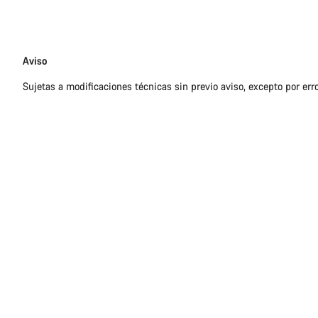
Exención
Aviso
de
Sujetas a modificaciones técnicas sin previo aviso, excepto por err
responsabilidades