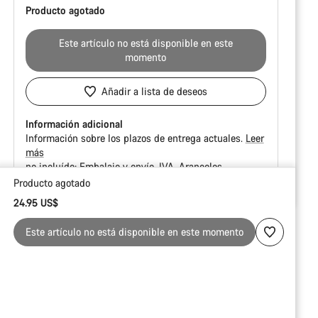
Producto agotado
Este artículo no está disponible en este
momento
Añadir a lista de deseos
Información adicional
Información sobre los plazos de entrega actuales.
Leer
más
no incluído:
Embalaje y envío
IVA
Aranceles
Producto agotado
Motivos
24.95 US$
de
compra
Este artículo no está disponible en este momento