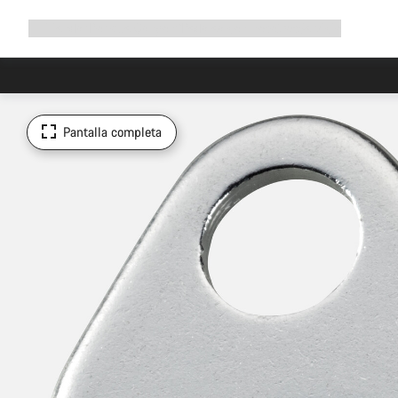
Ampliar
Tienda
¿Por qué Canyon?
Pedalea con nosotros
Servicio
navegación
Pantalla completa