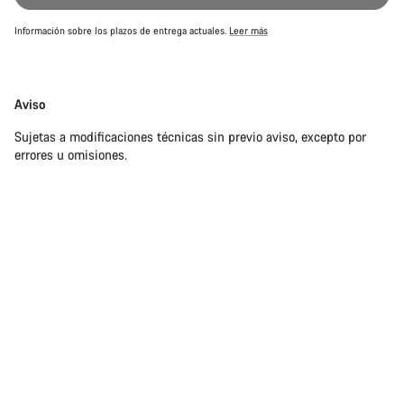
Información sobre los plazos de entrega actuales.
Leer más
Exención
Aviso
de
Sujetas a modificaciones técnicas sin previo aviso, excepto por
responsabilidades
errores u omisiones.