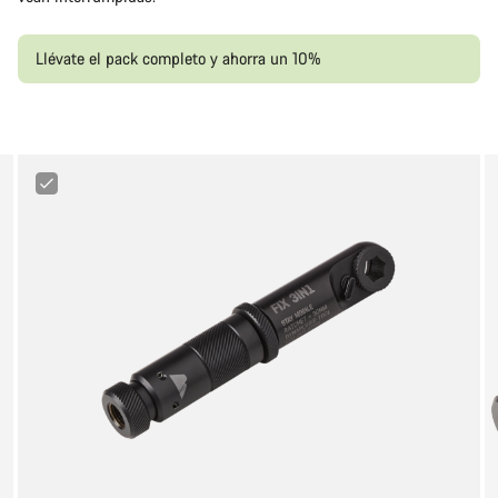
Llévate el pack completo y ahorra un 10%
Canyon
3-
in-
1
Minitool