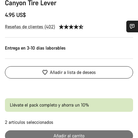
Canyon Tire Lever
4.95 US$
Reseñas de clientes (402)
¿Necesitas ayuda?
Entrega en 3-10 días laborables
Nuestros expertos estarán encantados de responder a tus
preguntas.
Añadir a lista de deseos
Abrir chat
Cerrar
Llévate el pack completo y ahorra un 10%
2
artículos seleccionados
Pr
Añadir al carrito