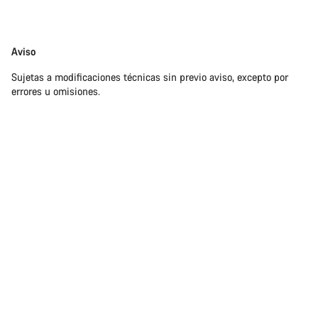
Exención
Aviso
de
Sujetas a modificaciones técnicas sin previo aviso, excepto por
responsabilidades
errores u omisiones.