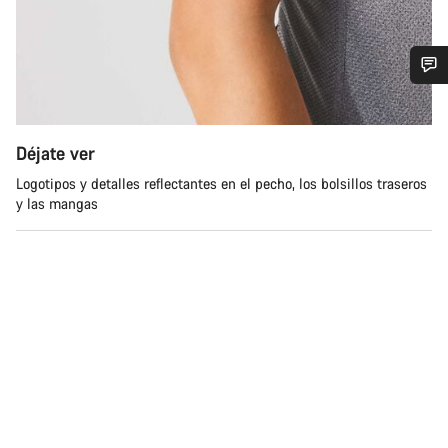
¿Necesitas ayuda?
Déjate ver
Nuestros expertos estarán encantados de responder a tus
preguntas.
Logotipos y detalles reflectantes en el pecho, los bolsillos traseros
y las mangas
Abrir chat
Cerrar