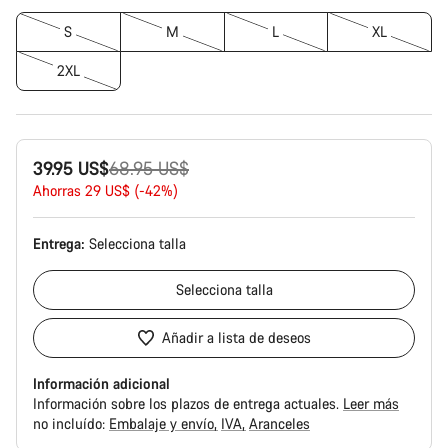
S
M
L
XL
2XL
Precio
39.95 US$
68.95 US$
original
Ahorras 29 US$ (-42%)
Entrega:
Selecciona
talla
Selecciona
talla
Añadir a lista de deseos
Información adicional
Información sobre los plazos de entrega actuales.
Leer más
no incluído:
Embalaje y envío
IVA
Aranceles