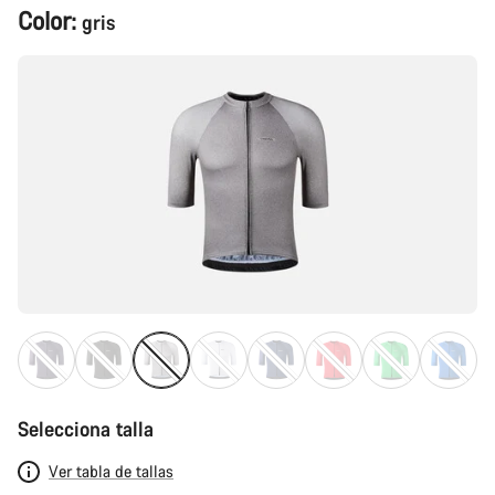
Configuración
Color:
gris
del
producto
Selecciona talla
Ver tabla de tallas