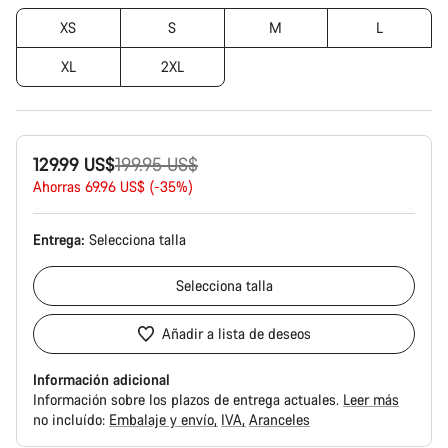
XS
S
M
L
XL
2XL
Precio
129.99 US$
199.95 US$
original
Ahorras 69.96 US$ (-35%)
Entrega:
Selecciona
talla
Selecciona
talla
Añadir a lista de deseos
Información adicional
Información sobre los plazos de entrega actuales.
Leer más
no incluído:
Embalaje y envío
IVA
Aranceles