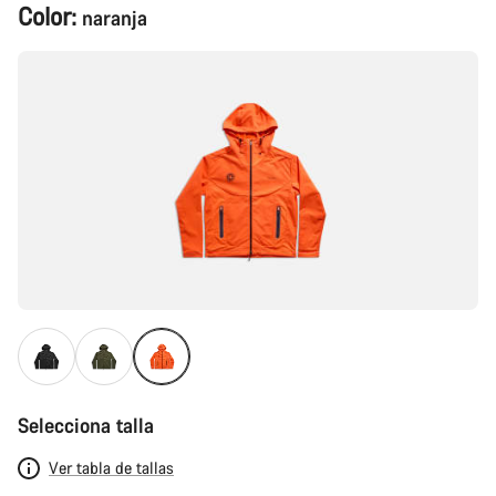
Configuración
Color:
naranja
del
producto
Selecciona talla
Ver tabla de tallas