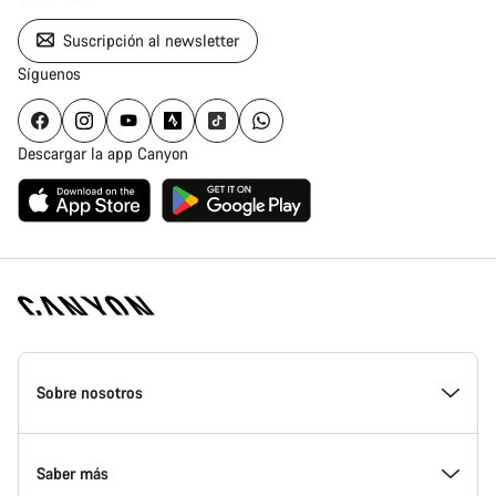
Suscripción al newsletter
Síguenos
Descargar la app Canyon
Canyon
Homepage
Sobre nosotros
Footer
Conoce Canyon
Saber más