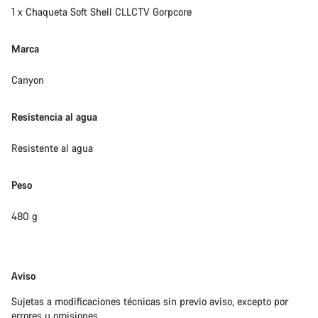
1 x Chaqueta Soft Shell CLLCTV Gorpcore
Marca
Canyon
Resistencia al agua
Resistente al agua
Peso
480 g
Exención
Aviso
de
Sujetas a modificaciones técnicas sin previo aviso, excepto por
responsabilidades
errores u omisiones.