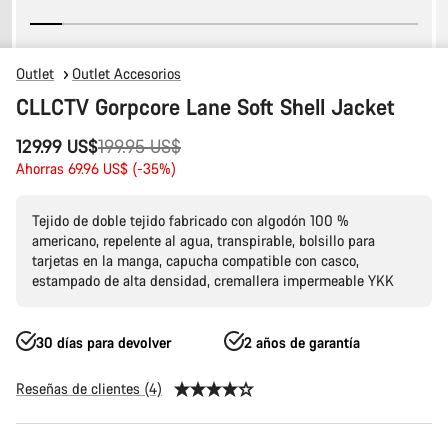
Outlet
Outlet Accesorios
CLLCTV Gorpcore Lane Soft Shell Jacket
Precio
129.99 US$
199.95 US$
original
Ahorras 69.96 US$ (-35%)
Tejido de doble tejido fabricado con algodón 100 %
americano, repelente al agua, transpirable, bolsillo para
tarjetas en la manga, capucha compatible con casco,
estampado de alta densidad, cremallera impermeable YKK
30 días para devolver
2 años de garantía
Reseñas de clientes (4)