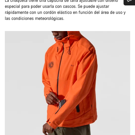
La chaqueta tiene una capucha de talla ajustable con diseño
especial para poder usarla con cascos. Se puede ajustar
¿Necesitas ayuda?
rápidamente con un cordón elástico en función del área de uso y
las condiciones meteorológicas.
Nuestros expertos estarán encantados de responder a tus
preguntas.
Abrir chat
Cerrar