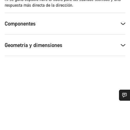
respuesta más directa de la dirección.
Componentes
Geometría y dimensiones
¿Necesitas ayuda?
Nuestros expertos estarán encantados de responder a tus
preguntas.