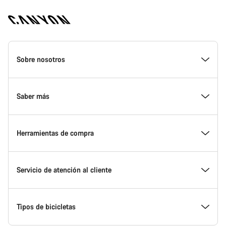
Canyon
Homepage
Sobre nosotros
Footer
Conoce Canyon
Saber más
Innovación en Canyon
Eventos
Herramientas de compra
Canyon Factory Racing
Encuentra un punto de servicio Canyon
Encuentra tu bicicleta
Servicio de atención al cliente
Premios
Equipos, deportistas y ciclistas
Bicicletas disponibles
Centro de ayuda
Tipos de bicicletas