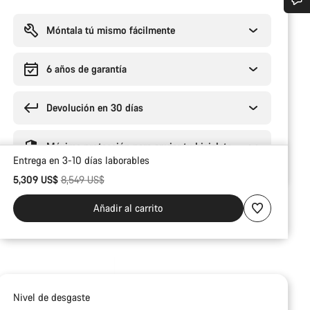
Motivos
de
¿Necesitas ayuda?
compra
Móntala tú mismo fácilmente
Nuestros expertos estarán encantados de responder a tus preguntas.
6 años de garantía
Devolución en 30 días
Abrir chat
Cerrar
Máxima protección para enviar tu bicicleta
Entrega en 3-10 días laborables
Precio original
5,309 US$
8,549 US$
Añadir al carrito
Nivel de desgaste