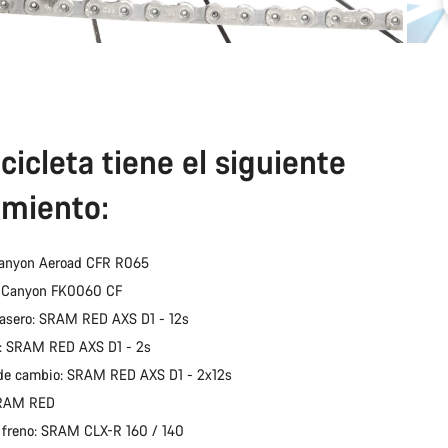
cicleta tiene el siguiente
miento:
Canyon Aeroad CFR R065
: Canyon FK0060 CF
asero: SRAM RED AXS D1 - 12s
: SRAM RED AXS D1 - 2s
de cambio: SRAM RED AXS D1 - 2x12s
SRAM RED
 freno: SRAM CLX-R 160 / 140