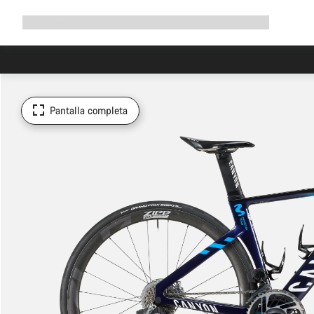
Ampliar
Tienda
¿Por qué Canyon?
Pedalea con nosotros
Servicio
navegación
Pantalla completa