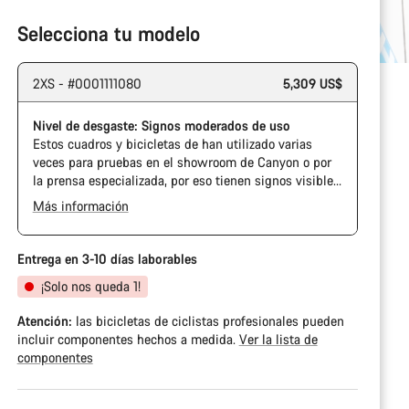
Selecciona tu modelo
2XS - #0001111080
5,309 US$
Nivel de desgaste: Signos moderados de uso
Estos cuadros y bicicletas de han utilizado varias
veces para pruebas en el showroom de Canyon o por
la prensa especializada, por eso tienen signos visibles
de uso en la cadena y el casete. Además, es posible
Más información
que el cuadro o los componentes tengan alguna
marca, daños en la pintura o desviaciones de color. En
cualquier caso, todas sus piezas funcionan
Entrega en 3-10 días laborables
perfectamente.
¡Solo nos queda 1!
Atención:
las bicicletas de ciclistas profesionales pueden
incluir componentes hechos a medida.
Ver la lista de
componentes