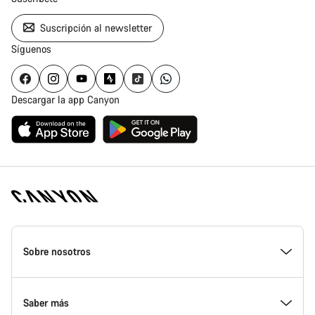
Suscripción al newsletter
Síguenos
Descargar la app Canyon
Canyon
Homepage
Sobre nosotros
Footer
Conoce Canyon
Saber más