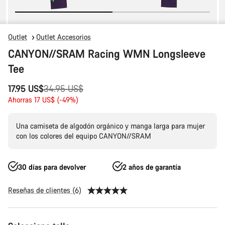
Outlet
Outlet Accesorios
CANYON//SRAM Racing WMN Longsleeve
Tee
Precio
17.95 US$
34.95 US$
original
Ahorras 17 US$ (-49%)
Una camiseta de algodón orgánico y manga larga para mujer
con los colores del equipo CANYON//SRAM
30 días para devolver
2 años de garantía
Reseñas de clientes (6)
Configuración