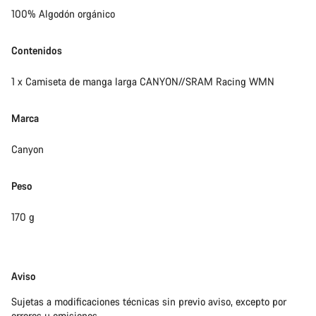
100% Algodón orgánico
Contenidos
1 x Camiseta de manga larga CANYON//SRAM Racing WMN
Marca
Canyon
Peso
170 g
Exención
Aviso
de
Sujetas a modificaciones técnicas sin previo aviso, excepto por
responsabilidades
errores u omisiones.