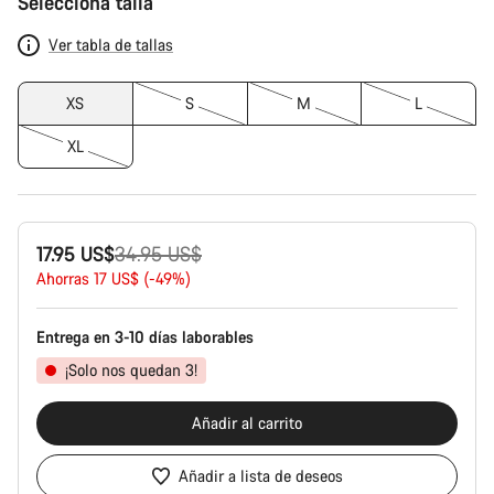
Selecciona talla
del
producto
Ver tabla de tallas
XS
S
M
L
XL
Precio
17.95 US$
34.95 US$
original
Ahorras 17 US$ (-49%)
Entrega en 3-10 días laborables
¡Solo nos quedan 3!
Añadir al carrito
Añadir a lista de deseos