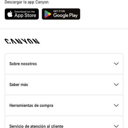
Descargar la app Canyon
Canyon
Homepage
Sobre nosotros
Footer
Conoce Canyon
Saber más
Innovación en Canyon
Eventos
Herramientas de compra
Canyon Factory Racing
Encuentra un punto de servicio Canyon
Encuentra tu bicicleta
Servicio de atención al cliente