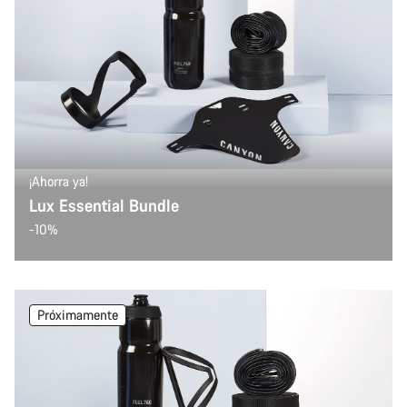
Nuestros expertos estarán encantados de responder a tus
preguntas.
Abrir chat
Cerrar
¡Ahorra ya!
Lux Essential Bundle
-10%
Próximamente