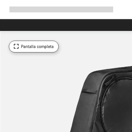
Ampliar
Tienda
¿Por qué Canyon?
Pedalea con nosotros
Servicio
navegación
Pantalla completa