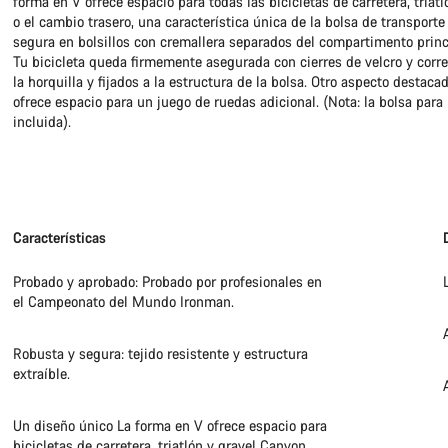
forma en V ofrece espacio para todas las bicicletas de carretera, triat
o el cambio trasero, una característica única de la bolsa de transport
segura en bolsillos con cremallera separados del compartimento princi
Tu bicicleta queda firmemente asegurada con cierres de velcro y correas
la horquilla y fijados a la estructura de la bolsa. Otro aspecto destac
ofrece espacio para un juego de ruedas adicional. (Nota: la bolsa par
incluida).
Características
Probado y aprobado: Probado por profesionales en
el Campeonato del Mundo Ironman.
Robusta y segura: tejido resistente y estructura
extraíble.
Un diseño único La forma en V ofrece espacio para
bicicletas de carretera, triatlón y gravel Canyon