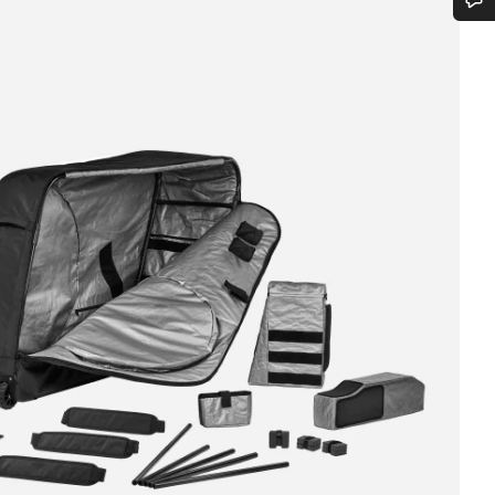
¿Necesitas ayuda?
Nuestros expertos estarán encantados de responder a tus preguntas.
Abrir chat
Cerrar