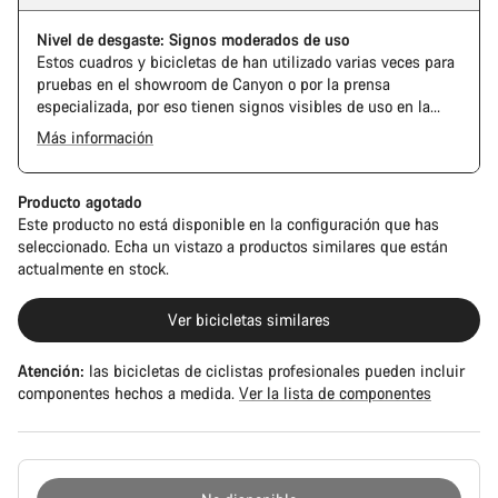
Nivel de desgaste: Signos moderados de uso
Estos cuadros y bicicletas de han utilizado varias veces para
pruebas en el showroom de Canyon o por la prensa
especializada, por eso tienen signos visibles de uso en la
cadena y el casete. Además, es posible que el cuadro o los
Más información
componentes tengan alguna marca, daños en la pintura o
desviaciones de color. En cualquier caso, todas sus piezas
funcionan perfectamente.
Producto agotado
Este producto no está disponible en la configuración que has
seleccionado. Echa un vistazo a productos similares que están
actualmente en stock.
Ver bicicletas similares
Atención:
las bicicletas de ciclistas profesionales pueden incluir
componentes hechos a medida.
Ver la lista de componentes