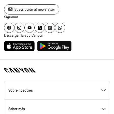
Suscripción al newsletter
Síguenos
Descargar la app Canyon
Canyon
Homepage
Sobre nosotros
Footer
Conoce Canyon
Saber más