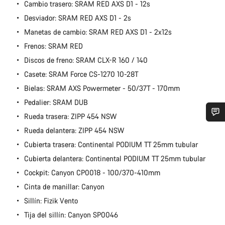
Cambio trasero: SRAM RED AXS D1 - 12s
Desviador: SRAM RED AXS D1 - 2s
Manetas de cambio: SRAM RED AXS D1 - 2x12s
Frenos: SRAM RED
Discos de freno: SRAM CLX-R 160 / 140
Casete: SRAM Force CS-1270 10-28T
Bielas: SRAM AXS Powermeter - 50/37T - 170mm
Pedalier: SRAM DUB
Rueda trasera: ZIPP 454 NSW
¿Necesitas ayuda?
Rueda delantera: ZIPP 454 NSW
Cubierta trasera: Continental PODIUM TT 25mm tubular
Nuestros expertos estarán encantados de responder a tus
Cubierta delantera: Continental PODIUM TT 25mm tubular
preguntas.
Cockpit: Canyon CP0018 - 100/370-410mm
Cinta de manillar: Canyon
Abrir chat
Sillín: Fizik Vento
Tija del sillín: Canyon SP0046
Cerrar