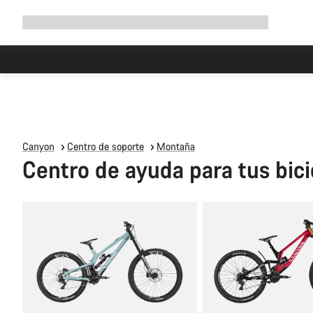
Ampliar
Tienda
¿Por qué Canyon?
Pedalea con nosotros
Servicio
navegación
Canyon
Centro de soporte
Montaña
Centro de ayuda para tus bici