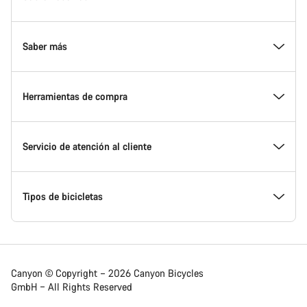
Footer
Conoce Canyon
Saber más
Innovación en Canyon
Eventos
Herramientas de compra
Canyon Factory Racing
Encuentra un punto de servicio Canyon
Encuentra tu bicicleta
Servicio de atención al cliente
Premios
Equipos, deportistas y ciclistas
Bicicletas disponibles
Centro de ayuda
Tipos de bicicletas
Trabajar en Canyon
Noticias y artículos
Calcula tu talla Canyon
Localización de puntos de servicio
Bicicletas de carretera
Canyon © Copyright – 2026 Canyon Bicycles
GmbH – All Rights Reserved
Sala de prensa Canyon
Trucos y consejos
Comparador de bicicletas
Envíos
Las bicicletas gravel