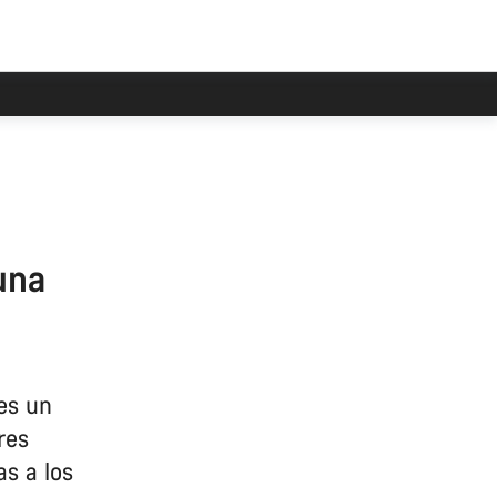
una
res un
res
as a los