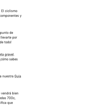
 El ciclismo
 componentes y
 punto de
llevarte por
de todo!
eta gravel
.
 ¿cómo sabes
o a nuestra
Guía
e vendrá bien
uedas 700c,
ifica que