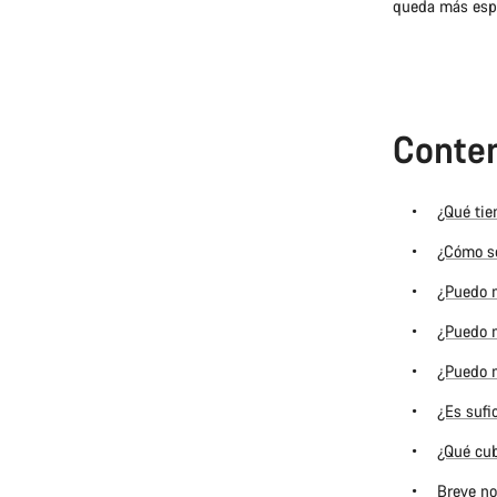
queda más espac
Conten
¿Qué tie
¿Cómo se
¿Puedo m
¿Puedo m
¿Puedo m
¿Es sufi
¿Qué cub
Breve no