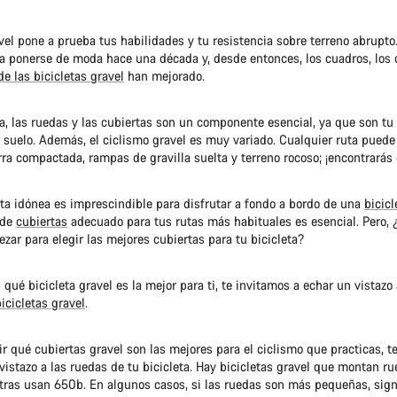
vel pone a prueba tus habilidades y tu resistencia sobre terreno abrupto.
a ponerse de moda hace una década y, desde entonces, los cuadros, los
de las bicicletas gravel
han mejorado.
ta, las ruedas y las cubiertas son un componente esencial, ya que son tu
 suelo. Además, el ciclismo gravel es muy variado. Cualquier ruta puede 
ierra compactada, rampas de gravilla suelta y terreno rocoso; ¡encontrarás 
rta idónea es imprescindible para disfrutar a fondo a bordo de una
bicicl
 de
cubiertas
adecuado para tus rutas más habituales es esencial. Pero,
ar para elegir las mejores cubiertas para tu bicicleta?
 qué bicicleta gravel es la mejor para ti, te invitamos a echar un vistaz
icicletas gravel
.
r qué cubiertas gravel son las mejores para el ciclismo que practicas, t
istazo a las ruedas de tu bicicleta. Hay bicicletas gravel que montan r
tras usan 650b. En algunos casos, si las ruedas son más pequeñas, sign