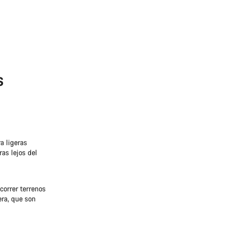
s
a ligeras
ras lejos del
correr terrenos
era, que son