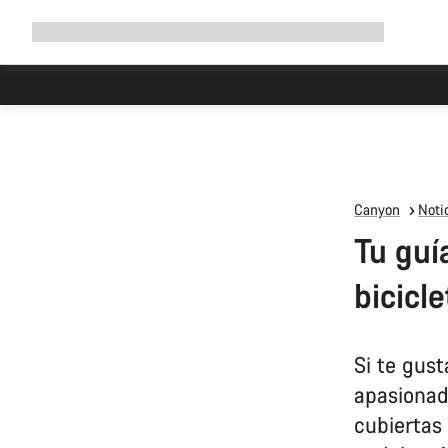
Ampliar
Tienda
¿Por qué Canyon?
Pedalea con nosotros
Servicio
navegación
Canyon
Notic
Tu guí
bicicle
Si te gust
apasionado
cubiertas 