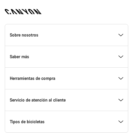
Canyon
Homepage
Sobre nosotros
Footer
Conoce Canyon
Saber más
Innovación en Canyon
Eventos
Herramientas de compra
Canyon Factory Racing
Encuentra un punto de servicio Canyon
Encuentra tu bicicleta
Servicio de atención al cliente
Premios
Equipos, deportistas y ciclistas
Bicicletas disponibles
Centro de ayuda
Tipos de bicicletas