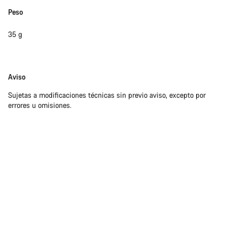
Peso
35 g
Exención
Aviso
de
Sujetas a modificaciones técnicas sin previo aviso, excepto por
responsabilidades
errores u omisiones.