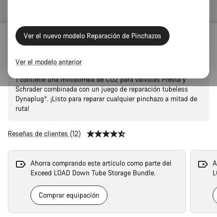
Ver el nuevo modelo Reparación de Pinchazos
Canyon 2-in-1 Minitool
Ver el modelo anterior
Rápida, práctica y eficaz, la miniherramienta Canyon FIX 2 en
1 contiene una minibomba de CO2 para válvulas Presta y
Schrader combinada con un juego de reparación tubeless
Dynaplug®. ¡Listo para reparar cualquier pinchazo a mitad de
ruta!
Reseñas de clientes (12)
Ahorra comprando este artículo como parte del
A
Exceed LOAD Down Tube Storage Bundle.
L
Comprar equipación