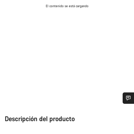
El contenido se está cargando
¿Necesitas ayuda?
Descripción del producto
Nuestros expertos estarán encantados de responder a tus
preguntas.