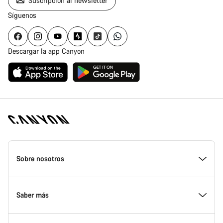
Suscripción al newsletter
Síguenos
Descargar la app Canyon
Canyon
Homepage
Sobre nosotros
Footer
Conoce Canyon
Saber más