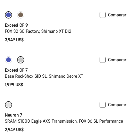
Comparar
Tija telescópica
Nuevo
Exceed CF 9
FOX 32 SC Factory, Shimano XT Di2
3,949 US$
Comparar
Nuevo
Exceed CF 7
Base RockShox SID SL, Shimano Deore XT
1,999 US$
Comparar
SRAM AXS
Disponible
Neuron 7
SRAM S1000 Eagle AXS Transmission, FOX 36 SL Performance
2,949 US$