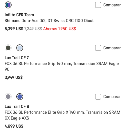
Comparar
-27%
Inflite CFR Team
Shimano Dura-Ace Di2, DT Swiss CRC 1100 Dicut
Precio
5,399 US$
7,349 US$
Ahorras 1,950 US$
original
Comparar
Nuevo
Lux Trail CF 7
FOX 36 SL Performance Grip 140 mm, Transmisión SRAM Eagle
90
3,949 US$
Comparar
Nuevo
Lux Trail CF 8
FOX 36 SL Performance Elite Grip X 140 mm, Transmisión SRAM
GX Eagle AXS
4,899 US$