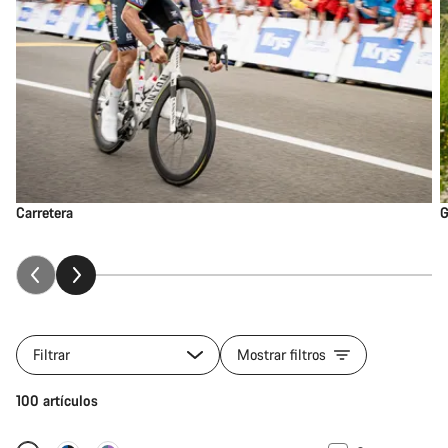
Carretera
G
Filtrar
Mostrar filtros
100 artículos