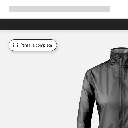
Ampliar
Tienda
¿Por qué Canyon?
Pedalea con nosotros
Servicio
navegación
Pantalla completa