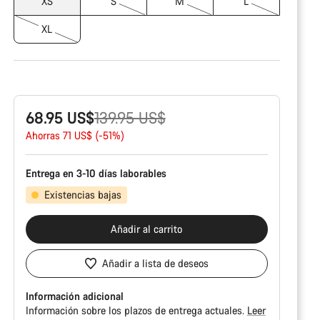
XS
S
M
L
XL
Precio
68.95 US$
139.95 US$
original
Ahorras 71 US$ (-51%)
Entrega en 3-10 días laborables
Existencias bajas
Añadir al carrito
Añadir a lista de deseos
Información adicional
Información sobre los plazos de entrega actuales.
Leer