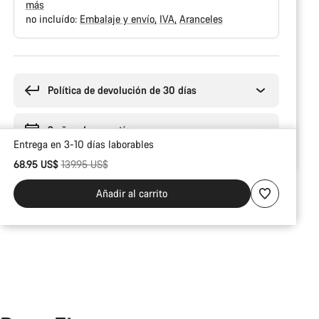
más
no incluído:
Embalaje y envío
IVA
Aranceles
Motivos
de
compra
Política de devolución de 30 días
2 años de garantía
Entrega en 3-10 días laborables
Precio original
68.95 US$
139.95 US$
Añadir al carrito