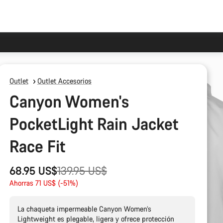
Outlet
Outlet Accesorios
Canyon Women's
PocketLight Rain Jacket
Race Fit
Precio
68.95 US$
139.95 US$
original
Ahorras 71 US$ (-51%)
La chaqueta impermeable Canyon Women’s
Lightweight es plegable, ligera y ofrece protección