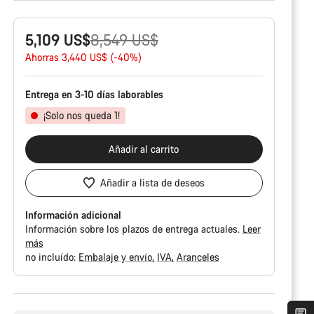
Precio
5,109 US$
8,549 US$
original
Ahorras 3,440 US$ (-40%)
Entrega en 3-10 días laborables
¡Solo nos queda 1!
Añadir al carrito
Añadir a lista de deseos
Información adicional
Información sobre los plazos de entrega actuales.
Leer
más
no incluído:
Embalaje y envío
IVA
Aranceles
Motivos
de