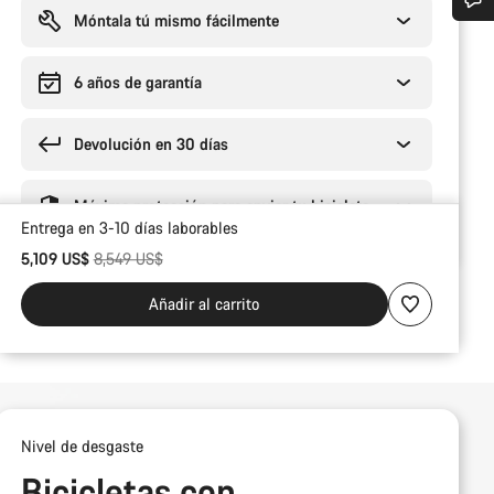
compra
Móntala tú mismo fácilmente
¿Necesitas ayuda?
6 años de garantía
Nuestros expertos estarán encantados de responder a tus preguntas.
Devolución en 30 días
Abrir chat
Máxima protección para enviar tu bicicleta
Cerrar
Entrega en 3-10 días laborables
Precio original
5,109 US$
8,549 US$
Añadir al carrito
Nivel de desgaste
Bicicletas con