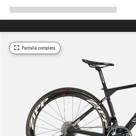
Ampliar
Tienda
¿Por qué Canyon?
Pedalea con nosotros
Servicio
navegación
Pantalla completa