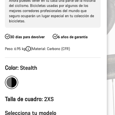
Ahora puedes tener en tu casa una parte de la historia
del ciclismo. Bicicletas usadas por algunos de los
mejores corredores profesionales del mundo que
seguro ocuparán un lugar especial en tu colección de
bicicletas.
30 días para devolver
6 años de garantía
Peso: 6.95 kg
Material: Carbono (CFR)
Configuración
Color:
Stealth
del
producto
Talla de cuadro:
2XS
Selecciona tu modelo