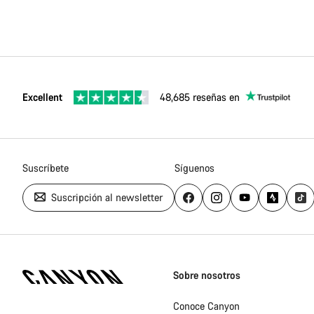
Excellent
48,685 reseñas en
Suscríbete
Síguenos
Suscripción al newsletter
Canyon
Homepage
Sobre nosotros
Footer
Conoce Canyon