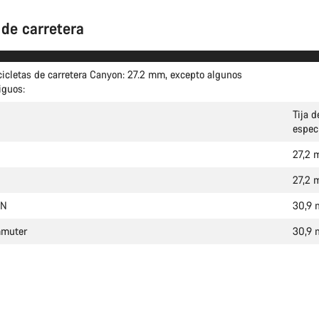
 de carretera
cicletas de carretera Canyon: 27.2 mm, excepto algunos
iguos:
Tija d
espec
27,2
27,2
MN
30,9
mmuter
30,9