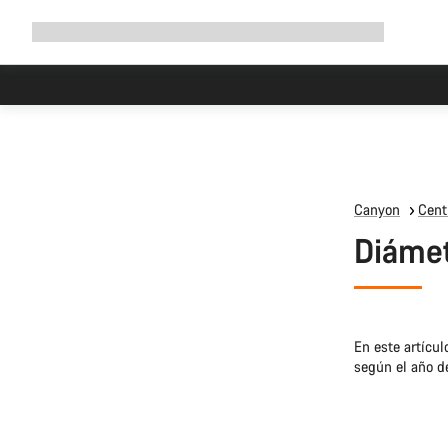
Ampliar
Tienda
¿Por qué Canyon?
Pedalea con nosotros
Servicio
navegación
Canyon
Cent
Diámetr
En este artícul
según el año d