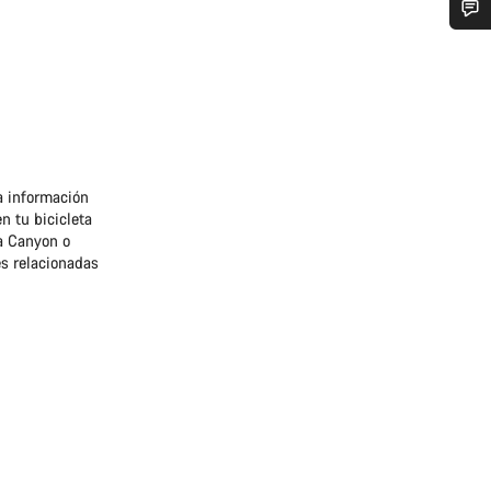
¿Necesitas ayuda?
Nuestros expertos estarán encantados de responder a tus preguntas.
Abrir chat
a información
n tu bicicleta
Cerrar
 a Canyon o
es relacionadas