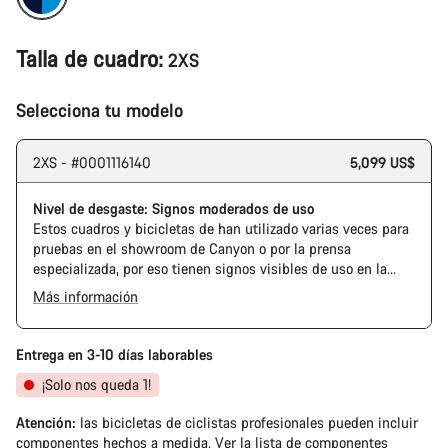
Talla de cuadro:
2XS
Selecciona tu modelo
2XS - #0001116140
5,099 US$
Nivel de desgaste: Signos moderados de uso
Estos cuadros y bicicletas de han utilizado varias veces para
pruebas en el showroom de Canyon o por la prensa
especializada, por eso tienen signos visibles de uso en la
cadena y el casete. Además, es posible que el cuadro o los
Más información
componentes tengan alguna marca, daños en la pintura o
The Pro Bike has the visual design of the Ultimate CFR but is
desviaciones de color. En cualquier caso, todas sus piezas
built on the Ultimate CF SLX platform.
funcionan perfectamente.
Entrega en 3-10 días laborables
¡Solo nos queda 1!
Atención:
las bicicletas de ciclistas profesionales pueden incluir
componentes hechos a medida.
Ver la lista de componentes