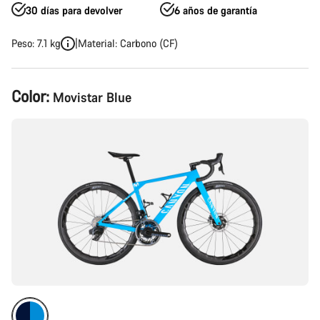
30 días para devolver
6 años de garantía
Peso: 7.1 kg
Material: Carbono (CF)
Configuración
Color:
Movistar Blue
del
producto