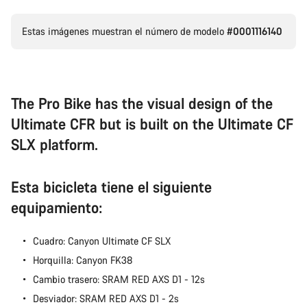
Estas imágenes muestran el número de modelo
#0001116140
Nuestros expertos estarán encantados de responder a tus
preguntas.
Abrir chat
The Pro Bike has the visual design of the
Ultimate CFR but is built on the Ultimate CF
Cerrar
SLX platform.
Esta bicicleta tiene el siguiente
equipamiento:
Cuadro: Canyon Ultimate CF SLX
Horquilla: Canyon FK38
Cambio trasero: SRAM RED AXS D1 - 12s
Desviador: SRAM RED AXS D1 - 2s