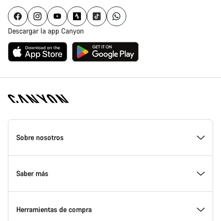
Descargar la app Canyon
Canyon
Homepage
Sobre nosotros
Footer
Conoce Canyon
Saber más
Innovación en Canyon
Eventos
Herramientas de compra