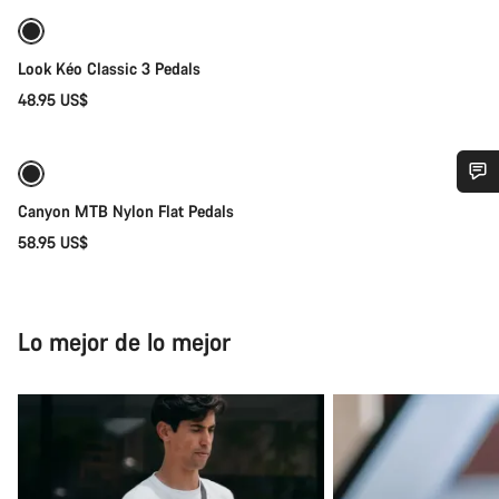
Look Kéo Classic 3 Pedals
48.95 US$
Próximamente
¿Necesitas ayuda?
Canyon MTB Nylon Flat Pedals
58.95 US$
Nuestros expertos estarán encantados de responder a tus
preguntas.
Lo mejor de lo mejor
Abrir chat
Cerrar