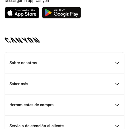
Descargar la app Canyon
Canyon
Homepage
Sobre nosotros
Footer
Conoce Canyon
Saber más
Innovación en Canyon
Eventos
Herramientas de compra
Canyon Factory Racing
Encuentra un punto de servicio Canyon
Encuentra tu bicicleta
Servicio de atención al cliente