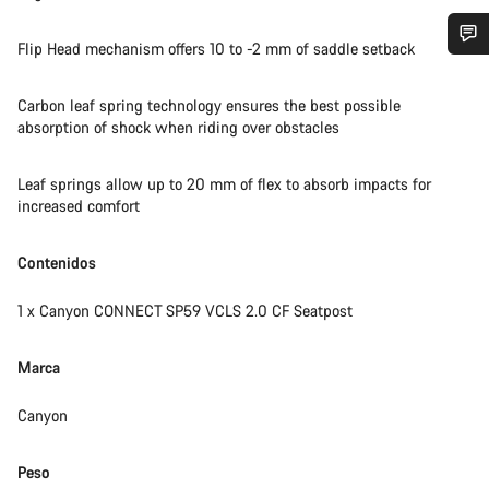
Flip Head mechanism offers 10 to -2 mm of saddle setback
¿Necesitas ayuda?
Carbon leaf spring technology ensures the best possible
absorption of shock when riding over obstacles
Nuestros expertos estarán encantados de responder a tus
preguntas.
Leaf springs allow up to 20 mm of flex to absorb impacts for
increased comfort
Abrir chat
Contenidos
Cerrar
1 x Canyon CONNECT SP59 VCLS 2.0 CF Seatpost
Marca
Canyon
Peso