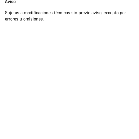
Exención
Aviso
de
Sujetas a modificaciones técnicas sin previo aviso, excepto por
responsabilidades
errores u omisiones.