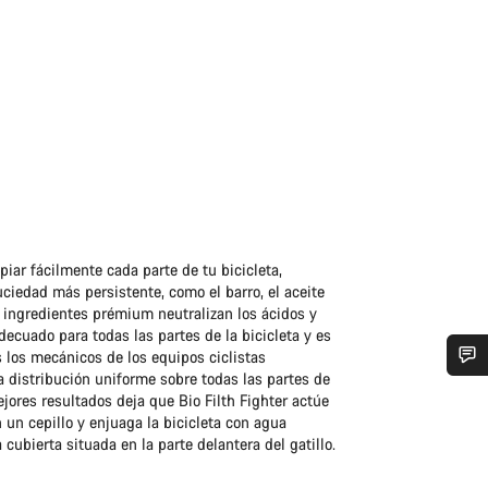
piar fácilmente cada parte de tu bicicleta,
uciedad más persistente, como el barro, el aceite
us ingredientes prémium neutralizan los ácidos y
decuado para todas las partes de la bicicleta y es
 los mecánicos de los equipos ciclistas
na distribución uniforme sobre todas las partes de
¿Necesitas ayuda?
mejores resultados deja que Bio Filth Fighter actúe
 un cepillo y enjuaga la bicicleta con agua
 cubierta situada en la parte delantera del gatillo.
Nuestros expertos estarán encantados de responder a tus preguntas.