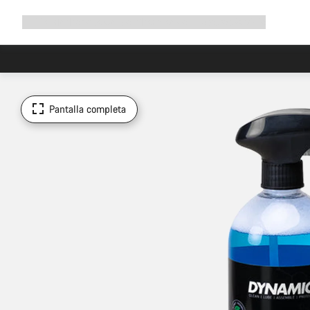
Ampliar
Tienda
¿Por qué Canyon?
Pedalea con nosotros
Servicio
navegación
Pantalla completa