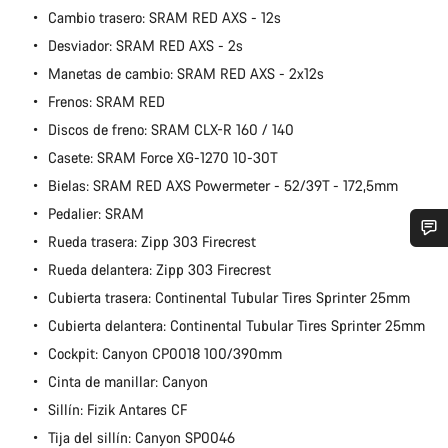
Cambio trasero: SRAM RED AXS - 12s
Desviador: SRAM RED AXS - 2s
Manetas de cambio: SRAM RED AXS - 2x12s
Frenos: SRAM RED
Discos de freno: SRAM CLX-R 160 / 140
Casete: SRAM Force XG-1270 10-30T
Bielas: SRAM RED AXS Powermeter - 52/39T - 172,5mm
Pedalier: SRAM
Rueda trasera: Zipp 303 Firecrest
¿Necesitas ayuda?
Rueda delantera: Zipp 303 Firecrest
Cubierta trasera: Continental Tubular Tires Sprinter 25mm
Nuestros expertos estarán encantados de responder a tus
Cubierta delantera: Continental Tubular Tires Sprinter 25mm
preguntas.
Cockpit: Canyon CP0018 100/390mm
Cinta de manillar: Canyon
Abrir chat
Sillín: Fizik Antares CF
Tija del sillín: Canyon SP0046