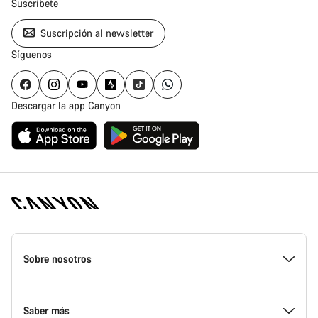
Suscríbete
Suscripción al newsletter
Síguenos
Descargar la app Canyon
Canyon
Homepage
Sobre nosotros
Footer
Conoce Canyon
Saber más