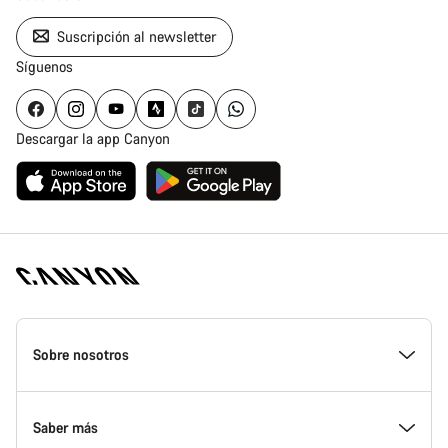
Suscripción al newsletter
Síguenos
Descargar la app Canyon
Canyon
Homepage
Sobre nosotros
Footer
Conoce Canyon
Saber más