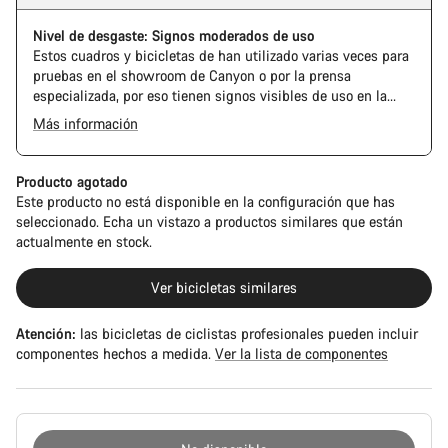
Nivel de desgaste: Signos moderados de uso
Estos cuadros y bicicletas de han utilizado varias veces para
pruebas en el showroom de Canyon o por la prensa
especializada, por eso tienen signos visibles de uso en la
cadena y el casete. Además, es posible que el cuadro o los
Más información
componentes tengan alguna marca, daños en la pintura o
desviaciones de color. En cualquier caso, todas sus piezas
funcionan perfectamente.
Producto agotado
Este producto no está disponible en la configuración que has
seleccionado. Echa un vistazo a productos similares que están
actualmente en stock.
Ver bicicletas similares
Atención:
las bicicletas de ciclistas profesionales pueden incluir
componentes hechos a medida.
Ver la lista de componentes