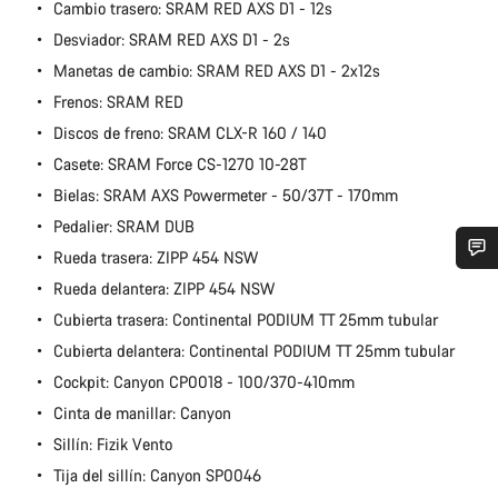
Cambio trasero: SRAM RED AXS D1 - 12s
Desviador: SRAM RED AXS D1 - 2s
Manetas de cambio: SRAM RED AXS D1 - 2x12s
Frenos: SRAM RED
Discos de freno: SRAM CLX-R 160 / 140
Casete: SRAM Force CS-1270 10-28T
Bielas: SRAM AXS Powermeter - 50/37T - 170mm
Pedalier: SRAM DUB
Rueda trasera: ZIPP 454 NSW
¿Necesitas ayuda?
Rueda delantera: ZIPP 454 NSW
Cubierta trasera: Continental PODIUM TT 25mm tubular
Nuestros expertos estarán encantados de responder a tus
Cubierta delantera: Continental PODIUM TT 25mm tubular
preguntas.
Cockpit: Canyon CP0018 - 100/370-410mm
Cinta de manillar: Canyon
Abrir chat
Sillín: Fizik Vento
Tija del sillín: Canyon SP0046
Cerrar