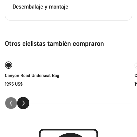
Desembalaje y montaje
Otros ciclistas también compraron
Próximamente
Canyon Road Underseat Bag
C
19.95 US$
1