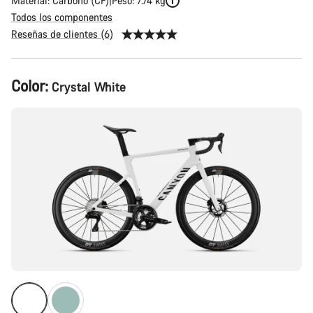
Material: Carbono (CF)
Peso: 7.74 kg
Todos los componentes
Reseñas de clientes (6)
Configuración
Color:
Crystal White
del
producto