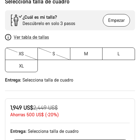
Selecciona talla de cuadro
¿Cuál es mi talla?
Empezar
Descúbrelo en solo 3 pasos
Ver tabla de tallas
XS
S
M
L
XL
Entrega:
Selecciona
talla de cuadro
Precio
1,949 US$
2,449 US$
original
Ahorras 500 US$ (-20%)
Entrega:
Selecciona
talla de cuadro