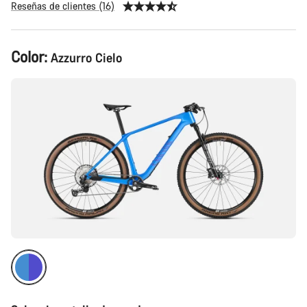
Reseñas de clientes (16)
Configuración
Color:
Azzurro Cielo
del
producto