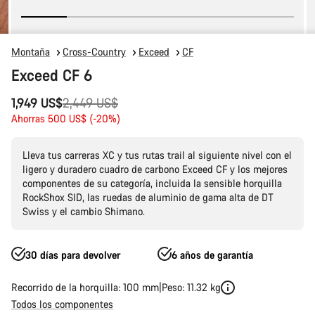
Montaña
Cross-Country
Exceed
CF
Exceed CF 6
Precio
1,949 US$
2,449 US$
original
Ahorras 500 US$ (-20%)
Lleva tus carreras XC y tus rutas trail al siguiente nivel con el
ligero y duradero cuadro de carbono Exceed CF y los mejores
componentes de su categoría, incluida la sensible horquilla
RockShox SID, las ruedas de aluminio de gama alta de DT
Swiss y el cambio Shimano.
30 días para devolver
6 años de garantía
Recorrido de la horquilla: 100 mm
Peso: 11.32 kg
Todos los componentes