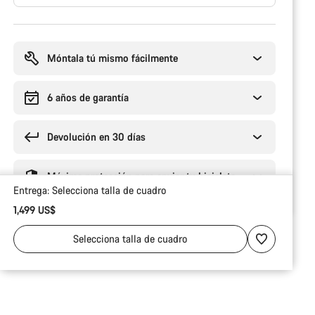
Motivos
de
compra
Móntala tú mismo fácilmente
6 años de garantía
Devolución en 30 días
Máxima protección para enviar tu bicicleta
Entrega:
Selecciona
talla de cuadro
1,499 US$
Selecciona
talla de cuadro