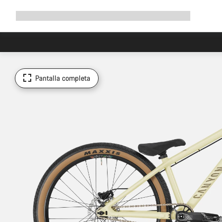
Ampliar
Tienda
¿Por qué Canyon?
Pedalea con nosotros
Servicio
navegación
Pantalla completa