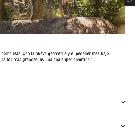
¿Necesitas ayuda?
Nuestros expertos estarán encantados de responder a tus preguntas.
Abrir chat
 como esta! Con la nueva geometría y el pedalier más bajo,
 saltos más grandes, es una bici súper divertida.”
Cerrar