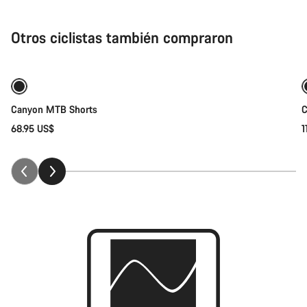
Otros ciclistas también compraron
Selección rápida
Canyon MTB Shorts
C
68.95 US$
1