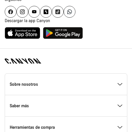
Descargar la app Canyon
Canyon
Homepage
Sobre nosotros
Footer
Conoce Canyon
Saber más
Innovación en Canyon
Eventos
Herramientas de compra