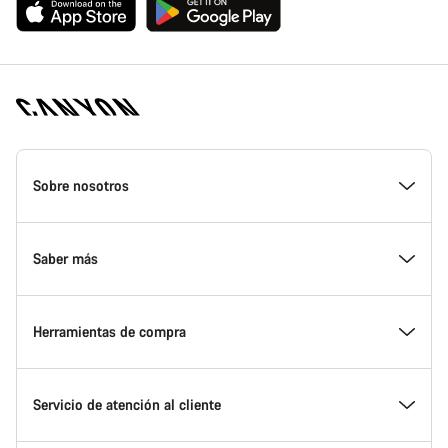
Canyon
Homepage
Sobre nosotros
Footer
Conoce Canyon
Saber más
Innovación en Canyon
Eventos
Herramientas de compra
Canyon Factory Racing
Encuentra un punto de servicio Canyon
Encuentra tu bicicleta
Servicio de atención al cliente