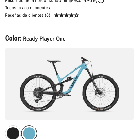
Recorrido de la horquilla: 150 mm
Peso: 14.96 kg
Todos los componentes
Reseñas de clientes (5)
Configuración
Color:
Ready Player One
del
producto