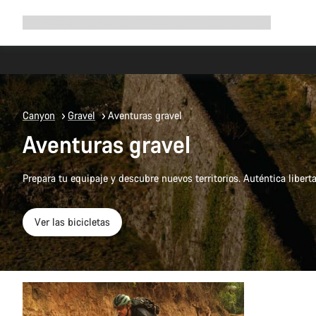
Ampliar
Tienda
¿Por qué Canyon?
Pedalea con nosotros
Servicio
navegación
Canyon
Gravel
Aventuras gravel
Aventuras gravel
Prepara tu equipaje y descubre nuevos territorios. Auténtica liber
Ver las bicicletas