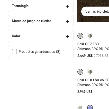
Tecnología
Ver las biciclet
Marca de juego de ruedas
Color
-11%
Grizl CF 7 ESC
Shimano GRX RD-RX8
Productos galardonados (8)
Precio
2,449 US$
2,749 US$
original
Disponible
Grizl CF 8 ESC w/ E
Shimano GRX RD-RX8
3,949 US$
Solo disponible e