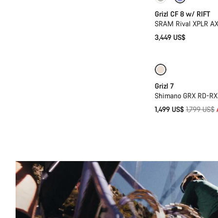
Grizl CF 8 w/ RIFT
SRAM Rival XPLR AXS
3,449 US$
Solo disponible e
Grizl 7
Shimano GRX RD-RX8
Precio
1,499 US$
1,799 US$
original