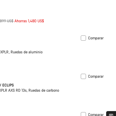
ecio
,899 US$
Ahorras 1,480 US$
iginal
Comparar
XPLR, Ruedas de aluminio
Comparar
ble
w/ ECLIPS
PLR AXS RD 13s, Ruedas de carbono
Comparar
ponible en talla 2XL
-13%