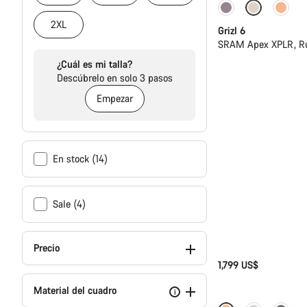
Disponible
2XL
Grizl 6
SRAM Apex XPLR, Ru
¿Cuál es mi talla?
Descúbrelo en solo 3 pasos
Empezar
En stock (14)
Sale (4)
Precio
1,799 US$
Material del cuadro
i