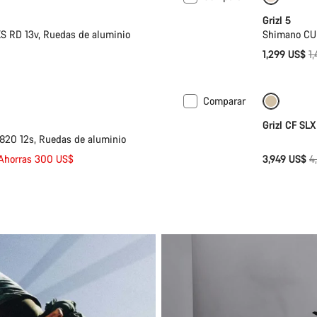
Grizl 5
 RD 13v, Ruedas de aluminio
Shimano CUE
Pr
1,299 US$
1
or
Comparar
n talla 2XL
-17%
Solo dis
Grizl CF SLX
20 12s, Ruedas de aluminio
P
Ahorras 300 US$
3,949 US$
4
or