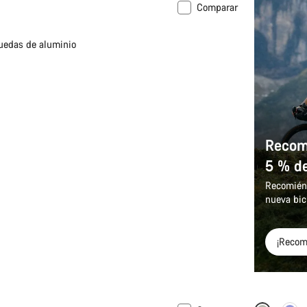
Comparar
edas de aluminio
Recomi
5 % d
Recomiénd
nueva bic
¡Recom