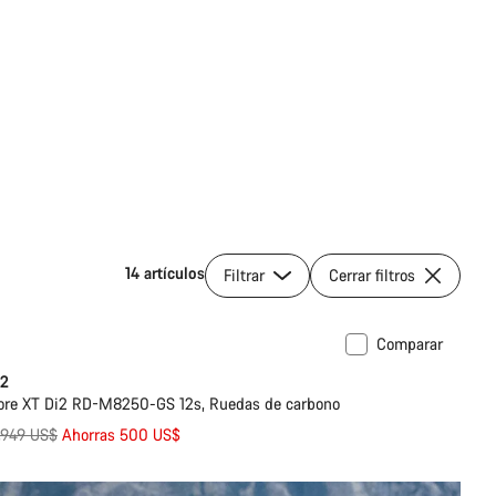
14 artículos
Filtrar
Cerrar filtros
Comparar
i2
re XT Di2 RD-M8250-GS 12s, Ruedas de carbono
recio
,949 US$
Ahorras 500 US$
riginal