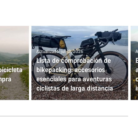
Actualizado: jul 13, 2026
A
Lista de comprobación de
icicleta
bikepacking: accesorios
mpra
esenciales para aventuras
ciclistas de larga distancia