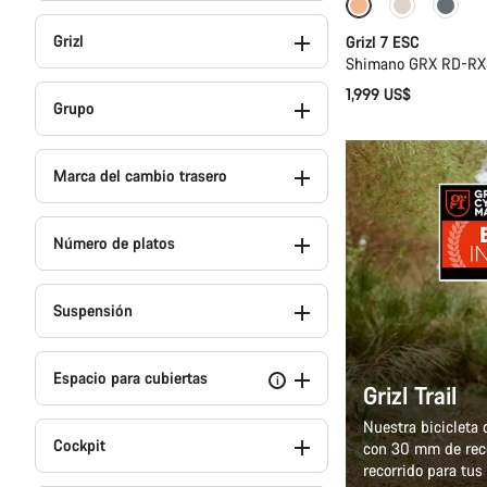
Full Mounty
D
Grizl
Grizl 7 ESC
Shimano GRX RD-RX8
1,999 US$
Grupo
Marca del cambio trasero
Número de platos
Suspensión
Espacio para cubiertas
i
Grizl Trail
Nuestra bicicleta
Cockpit
con 30 mm de reco
recorrido para tus