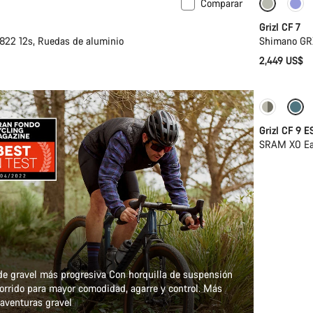
Comparar
isponible
Grizl CF 7
22 12s, Ruedas de aluminio
Shimano GRX
2,449 US$
-25%
Grizl CF 9 
SRAM X0 Eag
 de gravel más progresiva Con horquilla de suspensión
rrido para mayor comodidad, agarre y control. Más
 aventuras gravel