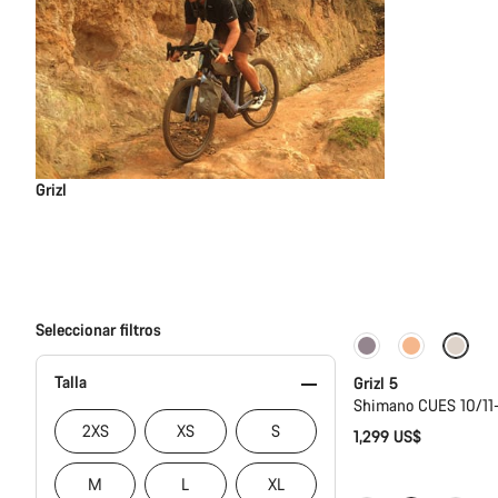
Grizl
Seleccionar filtros
Solo disponible e
Talla
Grizl 5
Shimano CUES 10/11-
2XS
XS
S
1,299 US$
M
L
XL