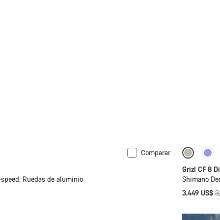
Comparar
n talla M | L
-13%
Grizl CF 8 D
speed, Ruedas de aluminio
Shimano Deo
P
3,449 US$
3
o