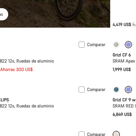
as
Pr
4,419 US$
5
or
Comparar
Grizl CF 6
22 12s, Ruedas de aluminio
SRAM Apex 
Ahorras 300 US$
1,999 US$
Comparar
Disponi
CLIPS
Grizl CF 9 
22 12s, Ruedas de aluminio
SRAM RED X
6,849 US$
Comparar
n talla XL | 2XL
Suspensión
Solo dis