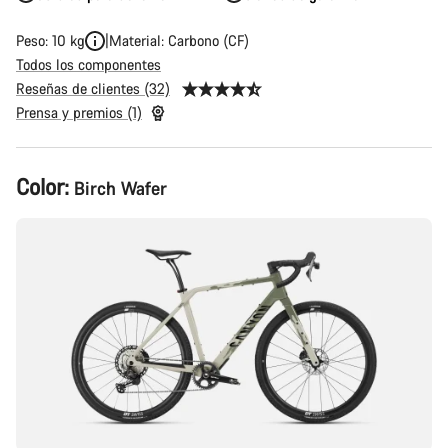
Peso: 10 kg
Material: Carbono (CF)
Todos los componentes
Reseñas de clientes (32)
Prensa y premios (1)
Configuración
Color:
Birch Wafer
del
producto