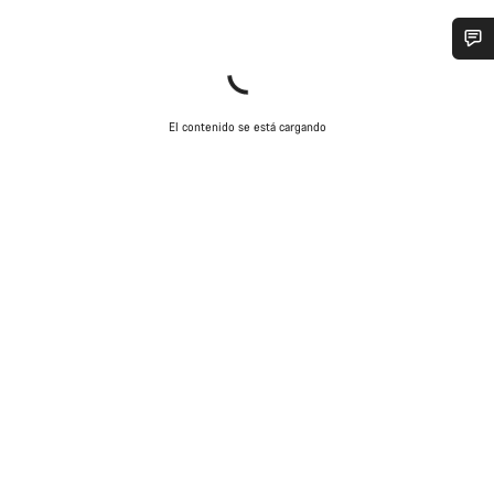
¿Necesitas ayuda?
El contenido se está cargando
Nuestros expertos estarán encantados de responder a tus
preguntas.
Abrir chat
Cerrar