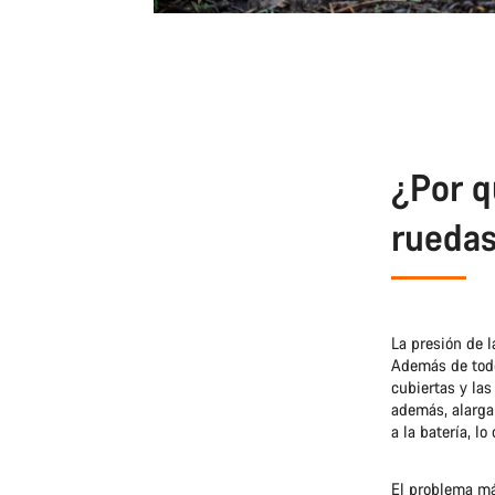
¿Por q
rueda
La presión de l
Además de todo
cubiertas y la
además, alargar
a la batería, l
El problema más