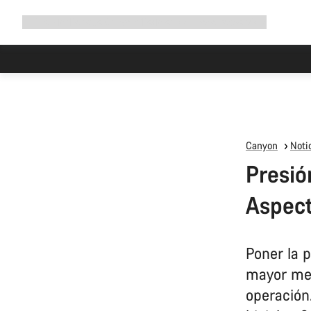
Ampliar
Tienda
¿Por qué Canyon?
Pedalea con nosotros
Servicio
navegación
Canyon
Notic
Presión
Aspect
Poner la 
mayor mej
operación