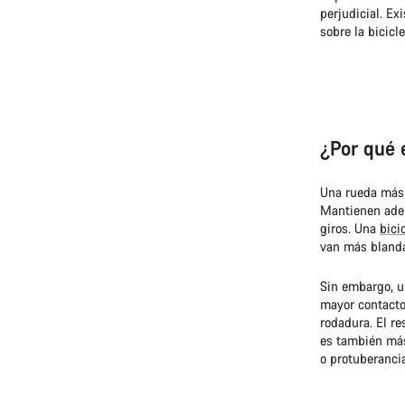
perjudicial. Ex
sobre la bicicle
¿Por qué 
Una rueda más 
Mantienen adem
giros. Una
bici
van más bland
Sin embargo, u
mayor contacto 
rodadura. El r
es también más
o protuberancia