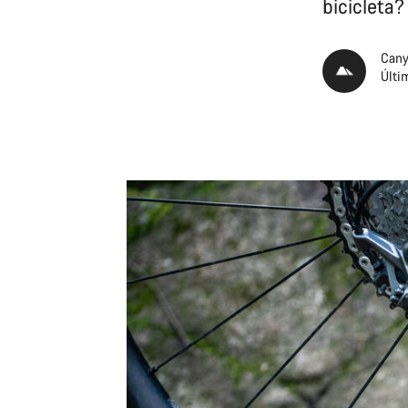
bicicleta?
Cany
Últi