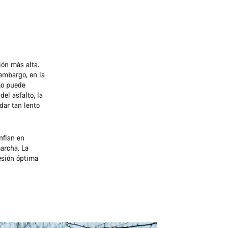
ión más alta.
 embargo, en la
imo puede
el asfalto, la
dar tan lento
nflan en
marcha. La
esión óptima