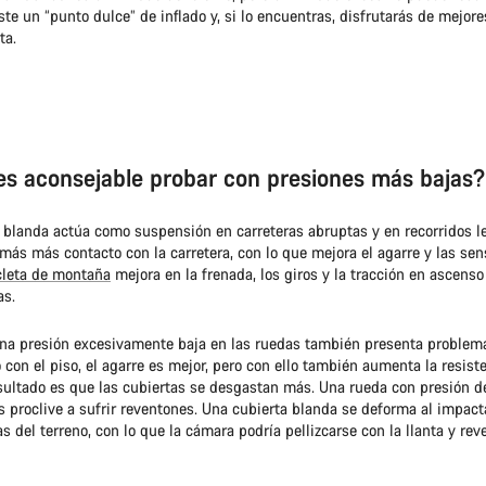
iste un “punto dulce” de inflado y, si lo encuentras, disfrutarás de mejor
ta.
es aconsejable probar con presiones más bajas?
blanda actúa como suspensión en carreteras abruptas y en recorridos lej
ás más contacto con la carretera, con lo que mejora el agarre y las sen
cleta de montaña
mejora en la frenada, los giros y la tracción en ascenso
as.
na presión excesivamente baja en las ruedas también presenta problema
con el piso, el agarre es mejor, pero con ello también aumenta la resiste
esultado es que las cubiertas se desgastan más. Una rueda con presión 
 proclive a sufrir reventones. Una cubierta blanda se deforma al impac
s del terreno, con lo que la cámara podría pellizcarse con la llanta y reve