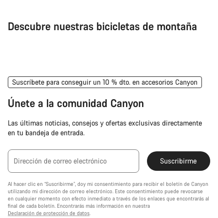
Descubre nuestras bicicletas de montaña
Bicicletas de Montaña
Bic
mo
Suscríbete para conseguir un 10 % dto. en accesorios Canyon
Únete a la comunidad Canyon
Las últimas noticias, consejos y ofertas exclusivas directamente
en tu bandeja de entrada.
Dirección de correo electrónico
Suscribirme
Al hacer clic en “Suscribirme”, doy mi consentimiento para recibir el boletín de Canyon
utilizando mi dirección de correo electrónico. Este consentimiento puede revocarse
en cualquier momento con efecto inmediato a través de los enlaces que encontrarás al
final de cada boletín. Encontrarás más información en nuestra
Declaración de protección de datos
.